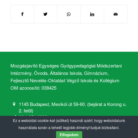
Mozgásjavító Egységes Gyógypedagógiai Módszertani
Intézmény, Óvoda, Általános Iskola, Gimnázium,
Fejlesztő Nevelés-Oktatást Végző Iskola és Kollégium
OM azonosító: 038425
1145 Budapest, Mexikói út 59-60. (bejárat a Korong u.
2. felől)
06 1 251 6900
Ez a weboldal cookie-kat (sütiket) használ azért, hogy weboldalunk
mozgasjavito@mozgasjavito.com
használata során a lehető legjobb élményt tudjuk biztosítani.
Elfogadom