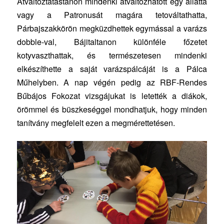
Átváltoztatástanon mindenki átváltozhatott egy állattá
vagy a Patronusát magára tetováltathatta,
Párbajszakkörön megküzdhettek egymással a varázs
dobble-val, Bájitaltanon különféle főzetet
kotyvaszthattak, és természetesen mindenki
elkészíthette a saját varázspálcáját is a Pálca
Műhelyben. A nap végén pedig az RBF-Rendes
Bűbájos Fokozat vizsgájukat is letették a diákok,
örömmel és büszkeséggel mondhatjuk, hogy minden
tanítvány megfelelt ezen a megmérettetésen.