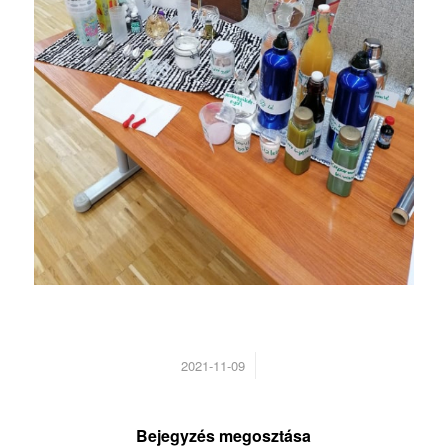
/
2021-11-09
Bejegyzés megosztása