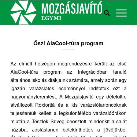
Őszi AlaCool-túra program
Az elmúlt hétvégén megrendezésre került az első
AlaCool-túra program az integrációban tanuló
általános iskolás diákjaink számára, amely során egy
igazán varázslatos eseménnyel indítottuk ezt a
hagyományteremtést. A Mozgásjavító egy délelőttre
átváltozott Roxforttá és a kis varázslótanoncoknak
teljesíteniük kellett a legkülönfélébb varázslóórákon
miután a Teszlek Süveg beosztott mindenkit a saját
házába. Jóslástanon betekinthettek a jövőjükbe,