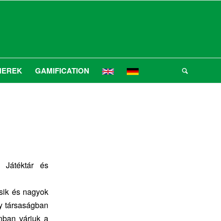
NEREK
GAMIFICATION
g Játéktár és
csik és nagyok
gy társaságban
anban várjuk a