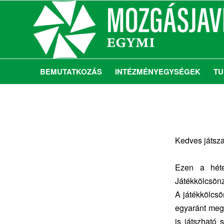
BEMUTATKOZÁS
INTÉZMÉNYEGYSÉGEK
TU
Kedves játsza
Ezen a héten
Játékkölcsön
A játékkölcsö
egyaránt megt
is játszható 