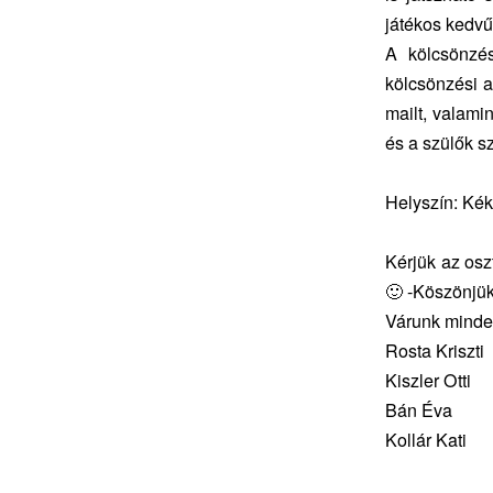
játékos kedvű
A kölcsönzés
kölcsönzési 
mailt, valamin
és a szülők s
Helyszín: Kék
Kérjük az osz
🙂 -Köszönjük
Várunk minden
Rosta Kriszti
Kiszler Otti
Bán Éva
Kollár Kati