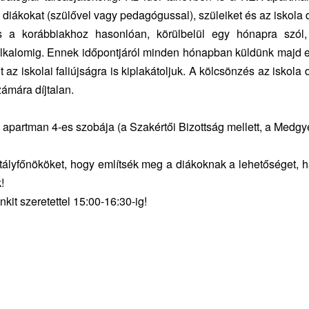
 diákokat (szülővel vagy pedagógussal), szüleiket és az iskola d
 a korábbiakhoz hasonlóan, körülbelül egy hónapra szól
alkalomig. Ennek időpontjáról minden hónapban küldünk majd e
t az iskolai faliújságra is kiplakátoljuk. A kölcsönzés az iskola d
zámára díjtalan.
 apartman 4-es szobája (a Szakértői Bizottság mellett, a Medg
tályfőnököket, hogy említsék meg a diákoknak a lehetőséget, h
!
kit szeretettel 15:00-16:30-ig!