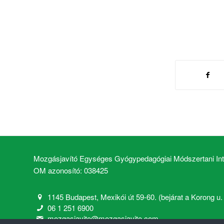
Mozgásjavító Egységes Gyógypedagógiai Módszertani Inté
OM azonosító: 038425
1145 Budapest, Mexikói út 59-60. (bejárat a Korong u. 2
06 1 251 6900
mozgasjavito@mozgasjavito.com