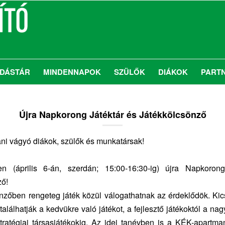
DÁSTÁR
MINDENNAPOK
SZÜLŐK
DIÁKOK
PART
Újra Napkorong Játéktár és Játékkölcsönző
ni vágyó diákok, szülők és munkatársak!
 (április 6-án, szerdán; 15:00-16:30-ig) újra Napkoron
ző!
nzőben rengeteg játék közül válogathatnak az érdeklődök. Ki
alálhatják a kedvükre való játékot, a fejlesztő játékoktól a na
stratégiai társasjátékokig. Az idei tanévben is a KÉK-apartm