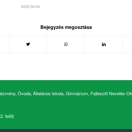
/
2022-04-04
Bejegyzés megosztása
zmény, Óvoda, Általános Iskola, Gimnázium, Fejlesztő Nevelés-Okt
. felől)