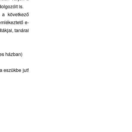
olgozóit is.
, a következő
mlékeztető e-
iákjai, tanárai
yes házban)
a eszükbe jut!