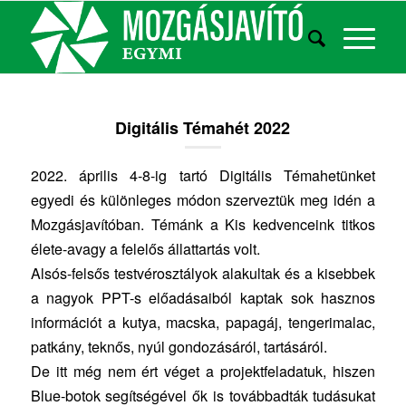
Digitális Témahét 2022
2022. április 4-8-ig tartó Digitális Témahetünket
egyedi és különleges módon szerveztük meg idén a
Mozgásjavítóban. Témánk a Kis kedvenceink titkos
élete-avagy a felelős állattartás volt.
Alsós-felsős testvérosztályok alakultak és a kisebbek
a nagyok PPT-s előadásaiból kaptak sok hasznos
információt a kutya, macska, papagáj, tengerimalac,
patkány, teknős, nyúl gondozásáról, tartásáról.
De itt még nem ért véget a projektfeladatuk, hiszen
Blue-botok segítségével ők is továbbadták tudásukat