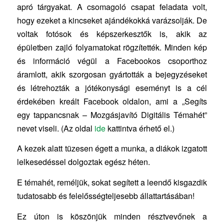
apró tárgyakat. A csomagoló csapat feladata volt,
hogy ezeket a kincseket ajándékokká varázsolják. De
voltak fotósok és képszerkesztők is, akik az
épületben zajló folyamatokat rögzítették. Minden kép
és információ végül a Facebookos csoporthoz
áramlott, akik szorgosan gyártották a bejegyzéseket
és létrehozták a jótékonysági eseményt is a cél
érdekében kreált Facebook oldalon, ami a „Segíts
egy tappancsnak – Mozgásjavító Digitális Témahét”
nevet viseli. (Az oldal
ide
kattintva érhető el.)
A kezek alatt tüzesen égett a munka, a diákok izgatott
lelkesedéssel dolgoztak egész héten.
E témahét, reméljük, sokat segített a leendő kisgazdik
tudatosabb és felelősségteljesebb állattartásában!
Ez úton is köszönjük minden résztvevőnek a