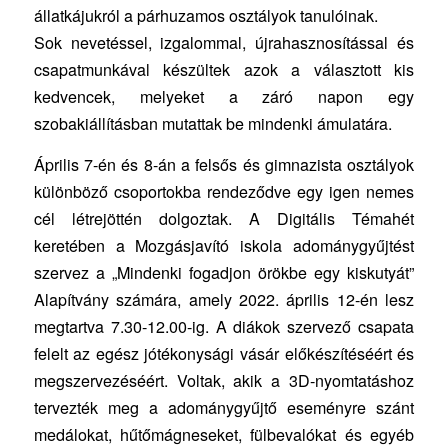
állatkájukról a párhuzamos osztályok tanulóinak.
Sok nevetéssel, izgalommal, újrahasznosítással és
csapatmunkával készültek azok a választott kis
kedvencek, melyeket a záró napon egy
szobakiállításban mutattak be mindenki ámulatára.
Április 7-én és 8-án a felsős és gimnazista osztályok
különböző csoportokba rendeződve egy igen nemes
cél létrejöttén dolgoztak. A Digitális Témahét
keretében a Mozgásjavító iskola adománygyűjtést
szervez a „Mindenki fogadjon örökbe egy kiskutyát”
Alapítvány számára, amely 2022. április 12-én lesz
megtartva 7.30-12.00-ig. A diákok szervező csapata
felelt az egész jótékonysági vásár előkészítéséért és
megszervezéséért. Voltak, akik a 3D-nyomtatáshoz
tervezték meg a adománygyűjtő eseményre szánt
medálokat, hűtőmágneseket, fülbevalókat és egyéb