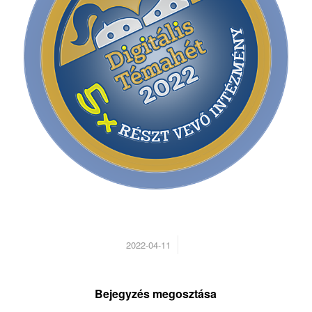
/
2022-04-11
Bejegyzés megosztása