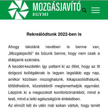
Rekreálódtunk 2022-ben is
Ahogy iskolánk nevében is benne van,
„Mozgásjavító” és bízunk benne, hogy nem csak a
diákjaink számára.
A kezdet-kezdetén így pattant ki az ötlet, hogy az itt
dolgozó kollégáknak is legyen legalább egy nap,
amikor közösen mozoghatunk, kikapcsolódhatunk,
töltődhetünk, közelebbről megismerhetjük egymást.
Lépjünk ki a megszokott komfortzónánkból, mind a
testi, mind a lelki egészségünk érdekében.
Az elmúlt két év után már sokan vártuk, hogy ismét