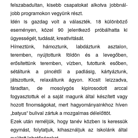
felszabadultan, kisebb csapatokat alkotva jobbnál-
jobb programokon vegyünk részt.
Idén is gazdag volt a választék. 18 különböző
eseményen, közel 90 jelentkező próbálhatta ki
ügyességét, tudását, kreativitását.
Hímeztünk, hámoztunk, labdáztunk asztalon,
teremben, nyújtottunk földön és a levegőben,
erősítettünk teremben, vízben, futottunk esőben,
sétáltunk a pincétől a padlásig, kártyáztunk,
játszottunk, relaxáltunk ágyon. Kicsit leizzadva,
fáradtan, de mosolygós kipirosodott arccal
fogyasztottuk el a saját magunk által készített vagy
hozott finomságokat, mert hagyományainkhoz híven
„batyus” bulival zártuk a mozgalmas délelőttöt.
Ezek után reméljük, hogy tanév közben is keressük
egymást, folytatjuk, kihasználjuk az iskolánk által
nyújtott lehetőségeket.