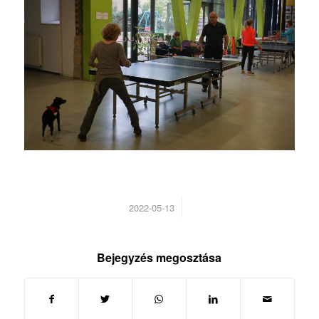
/
2022-05-13
Bejegyzés megosztása