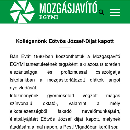
Kolléganőnk Eötvös József-Díjat kapott
Bán Évát 1990-ben köszönthettük a Mozgásjavító
EGYMI tantestületének tagjaként, aki azóta is töretlen
elszántsággal és profizmussal csiszolgatja
iskolánkban a mozgáskorlátozott diákok angol
nyelvtudását.
Intézményünk gyermekeiért végzett magas
színvonalú oktató-, valamint a mély
elkötelezettségből fakadó nevelőmunkájáért,
életpályájáért Eötvös József díjat kapott, melynek
átadására a mai napon, a Pesti Vigadóban került sor.