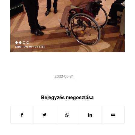
/
2022-05-31
Bejegyzés megosztása