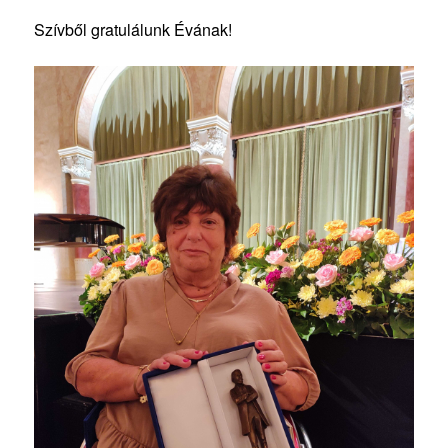
Szívből gratulálunk Évának!