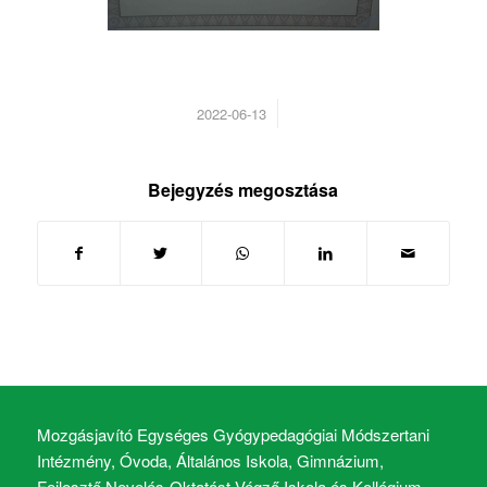
/
2022-06-13
Bejegyzés megosztása
Mozgásjavító Egységes Gyógypedagógiai Módszertani
Intézmény, Óvoda, Általános Iskola, Gimnázium,
Fejlesztő Nevelés-Oktatást Végző Iskola és Kollégium