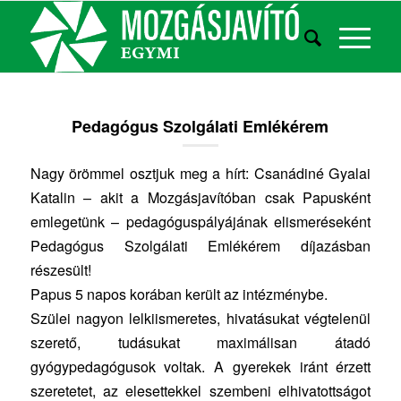
Pedagógus Szolgálati Emlékérem
Nagy örömmel osztjuk meg a hírt: Csanádiné Gyalai
Katalin – akit a Mozgásjavítóban csak Papusként
emlegetünk – pedagóguspályájának elismeréseként
Pedagógus Szolgálati Emlékérem díjazásban
részesült!
Papus 5 napos korában került az intézménybe.
Szülei nagyon lelkiismeretes, hivatásukat végtelenül
szerető, tudásukat maximálisan átadó
gyógypedagógusok voltak. A gyerekek iránt érzett
szeretetet, az elesettekkel szembeni elhivatottságot