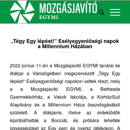
„Tégy Egy lépést!” Esélyegyenlőségi napok
a Millennium Házában
2022 június 11-én a Mozgásjavító EGYMI tanárai és
diákjai a Városligetben megszervezett „
Tégy Egy
lépést!
” Esélyegyenlőségi napokon vettek részt, mely
a a Mozgásjavító EGYMI, a Bethesda
Gyermekkórház, a Vakok Iskolája, a KórházSuli
Alapítvány és a Millennium Háza összefogásából
született. A diákjaink, illetve az érdeklődők
kipróbálhatták a Bocciát, és próbára tehették
ügyességüket az Egy perc és nyersz játékokon. A