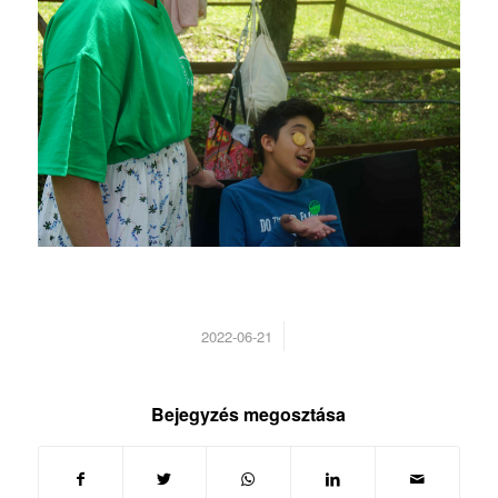
/
2022-06-21
Bejegyzés megosztása