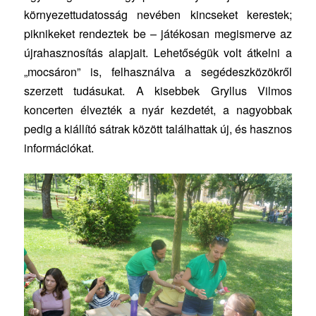
környezettudatosság nevében kincseket kerestek;
piknikeket rendeztek be – játékosan megismerve az
újrahasznosítás alapjait. Lehetőségük volt átkelni a
„
mocsáron
” is, felhasználva a segédeszközökről
szerzett tudásukat. A kisebbek Gryllus Vilmos
koncerten élvezték a nyár kezdetét, a nagyobbak
pedig a kiállító sátrak között találhattak új, és hasznos
információkat.