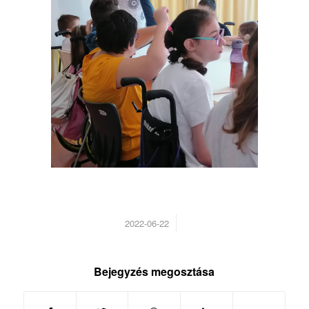
/
2022-06-22
Bejegyzés megosztása