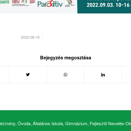
/
2022-08-19
Bejegyzés megosztása
zmény, Óvoda, Általános Iskola, Gimnázium, Fejlesztő Nevelés-Okt