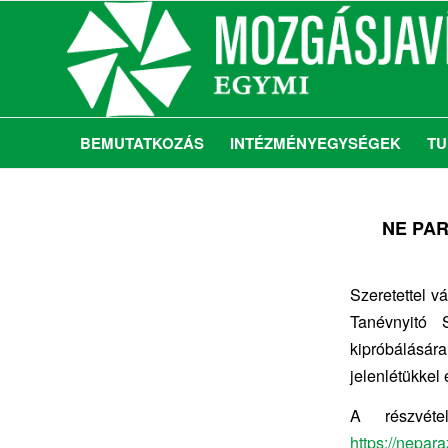
BEMUTATKOZÁS
INTÉZMÉNYEGYSÉGEK
TU
NE PARÁ
Szeretettel 
Tanévnyitó 
kipróbálásár
jelenlétükkel
A részvéte
https://nepar