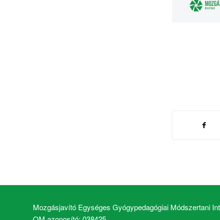
Mozgásjavító Egységes Gyógypedagógiai Módszertani Inté
OM azonosító: 038425