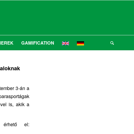
NEREK
GAMIFICATION
taloknak
tember 3-án a
arasportágak
el is, akik a
 érhető el: