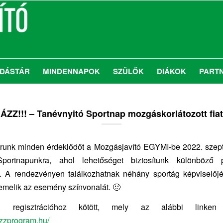
DÁSTÁR
MINDENNAPOK
SZÜLŐK
DIÁKOK
PART
ZZ!!! – Tanévnyitó Sportnap mozgáskorlátozott fia
várunk minden érdeklődőt a Mozgásjavító EGYMI-be 2022. szep
Sportnapunkra, ahol lehetőséget biztosítunk különböző p
a. A rendezvényen találkozhatnak néhány sportág képviselőjév
 emelik az esemény színvonalát. 🙂
l regisztrációhoz kötött, mely az alábbi linken
azzprogram.hu/