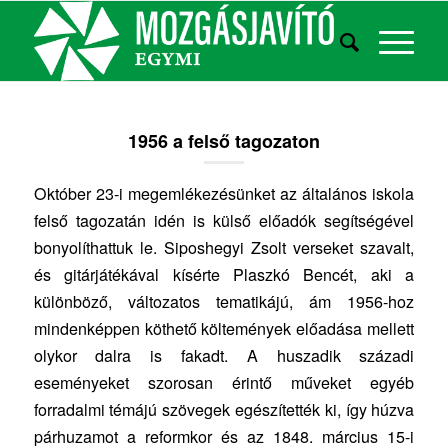
1956 a felső tagozaton
Október 23-i megemlékezésünket az általános iskola
felső tagozatán idén is külső előadók segítségével
bonyolíthattuk le. Siposhegyi Zsolt verseket szavalt,
és gitárjátékával kísérte Plaszkó Bencét, aki a
különböző, változatos tematikájú, ám 1956-hoz
mindenképpen köthető költemények előadása mellett
olykor dalra is fakadt. A huszadik századi
eseményeket szorosan érintő műveket egyéb
forradalmi témájú szövegek egészítették ki, így húzva
párhuzamot a reformkor és az 1848. március 15-i