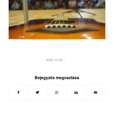
/
2022-10-26
Bejegyzés megosztása