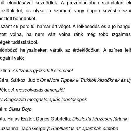
mű előadásával kezdődtek. A prezentációban számtalan el
deztünk fel, és olykor a szomorú vagy éppen kevésbé sz
asztott bennünket.
szánt 45 perc túl hamar ért véget. A lelkesedés és a jó hangu
rtott volna, ha nem várt volna ránk még több izgalma
gek tudástárából.
ülönböző helyszíneken várták az érdeklődőket. A színes felh
ogatni való:
ztina:
Autizmus gyakorlati szemmel
Sára, Sárközi Judit:
OneNote Tippek & Trükkök kezdőknek és ú
éter:
A meseolvasás dimenziói
s:
Kiegészítő mozgásterápiás lehetőségek
alin:
Class Dojo
a, Hajas Eszter, Dancs Gabriella:
Diszlexia képzésen jártunk
uzsanna, Tapa Gergely:
Bepillantás az apartman életébe