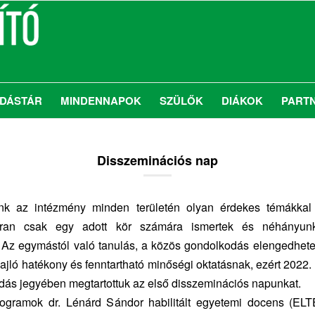
DÁSTÁR
MINDENNAPOK
SZÜLŐK
DIÁKOK
PART
Disszeminációs nap
k az intézmény minden területén olyan érdekes témákkal 
ran csak egy adott kör számára ismertek és néhányunk
. Az egymástól való tanulás, a közös gondolkodás elengedhete
ajló hatékony és fenntartható minőségi oktatásnak, ezért 2022
dás jegyében megtartottuk az első disszeminációs napunkat.
rogramok dr. Lénárd Sándor habilitált egyetemi docens (ELT