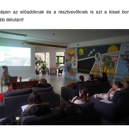
épen az előadóknak és a résztvevőknek is ezt a kissé bo
b délutánt!