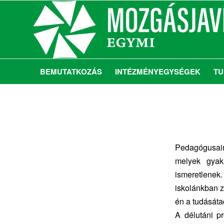
BEMUTATKOZÁS
INTÉZMÉNYEGYSÉGEK
TU
Pedagógusain
melyek gyak
ismeretlenek
iskolánkban z
én a tudásáta
A délutáni p