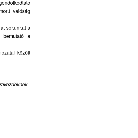
gondolkodtató
omorú valóság
lat sokunkat a
s bemutató a
ozatal között
jrakezdőknek