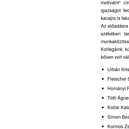
motiválni
” cí
igazságot fe
kacajra is fak
Az előadásra 
székében ta
munkaközössé
Kollégáink k
bőven volt vál
Urbán Kris
Fleischer 
Hományi P
Tóth Ágne
Kollár Kat
Simon Beát
Kormos Zs