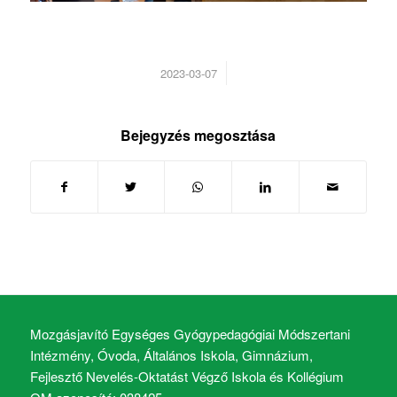
/
2023-03-07
Bejegyzés megosztása
Mozgásjavító Egységes Gyógypedagógiai Módszertani
Intézmény, Óvoda, Általános Iskola, Gimnázium,
Fejlesztő Nevelés-Oktatást Végző Iskola és Kollégium