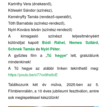
Karinthy Vera (énekesnő),
Köleséri Sándor (színész),
Keményffy Tamás (rendező-operatőr),
Tóth Barnabás (színész-rendező),
Nyíri-Kovács István (színész-rendező)
A kimagasló színészi teljesítményéért
különdíjat kapott
Bódi Ráhel
,
Nemes Szilárd
,
Schnek Tamás
és
Nyíri Péter
.
A győztes film a „
Tű hegye
” lett, gratulálunk
mindenkinek!
A Tű hegye az alábbi linken tekinthető meg:
https://youtu.be/o77vx9hs5cE
Találkozunk két év múlva, 2025-ben az 5.
Filmbiennálén, a 10 éves jubileumi fesztiválon, amire
sok meglepetéssel készülünk!