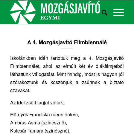
A 4. Mozgásjavító Filmbiennálé
Iskolánkban idén tartottuk meg a 4. Mozgásjavító
Filmbiennálét, ahol az elmúlt két év diákfilmjeiből
láthattunk válogatást. Mint mindig, most is nagyon jól
szórakoztunk és köszönjük a zsűrinek a biztató
szavakat.
Az idei zsűri tagjai voltak:
Hörnyék Franciska (bennfentes),
Ambrus Asma (színésznő),
Kulcsár Tamara (színésznő),