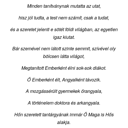
Minden tanítványnak mutatta az utat,
hisz jól tudta, a test nem számít, csak a tudat,
és a szeretet jelenti e sötét földi világban, az egyetlen
igaz kiutat.
Bár szemével nem látott szinte semmit, szívével oly
bölcsen látta világot,
Megtanított Emberként élni sok-sok diákot.
Ő Emberként élt, Angyalként távozik.
A mozgássérült gyermekek őrangyala,
A történelem doktora és arkangyala.
Hőn szeretett tantárgyának immár Ő Maga is Hős
alakja.