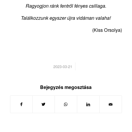
Ragyogjon ránk fentről fényes csillaga.
Találkozzunk egyszer újra vidáman valaha!
(Kiss Orsolya)
/
2023-03-21
Bejegyzés megosztása