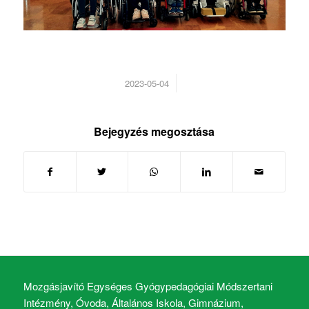
/
2023-05-04
Bejegyzés megosztása
Mozgásjavító Egységes Gyógypedagógiai Módszertani
Intézmény, Óvoda, Általános Iskola, Gimnázium,