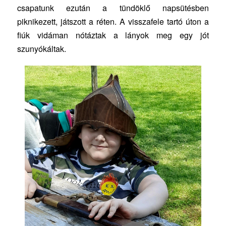
csapatunk ezután a tündöklő napsütésben
piknikezett, játszott a réten. A visszafele tartó úton a
fiúk vidáman nótáztak a lányok meg egy jót
szunyókáltak.