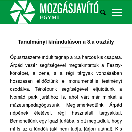
Tanulmányi kiránduláson a 3.a osztály
Ópusztaszerre indult tegnap a 3.a harcos kis csapata.
Árpád vezér segítségével megtekintettük a Feszty-
körképet, a zene, s a régi tárgyak vonzásában
hosszasan elidőztünk e monumentális festményt
csodálva. Térképünk segítségével eljutottunk a
Nomád park jurtáihoz is, ahol várt már minket a
múzeumpedagógusunk. Megismerkedtünk Árpád
népének életével, régi használati tárgyakkal.
Bemehettünk egy igazi jurtába, s ott megtudtuk, hogy
mi is az a tündök (aki nem tudja, járjon utána!). Kis