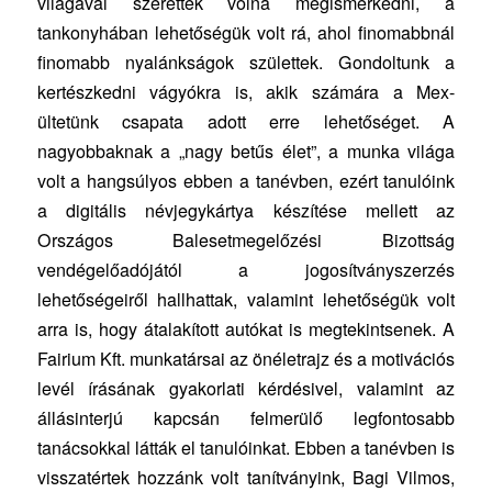
világával szerettek volna megismerkedni, a
tankonyhában lehetőségük volt rá, ahol finomabbnál
finomabb nyalánkságok születtek. Gondoltunk a
kertészkedni vágyókra is, akik számára a Mex-
ültetünk csapata adott erre lehetőséget. A
nagyobbaknak a „nagy betűs élet”, a munka világa
volt a hangsúlyos ebben a tanévben, ezért tanulóink
a digitális névjegykártya készítése mellett az
Országos Balesetmegelőzési Bizottság
vendégelőadójától a jogosítványszerzés
lehetőségeiről hallhattak, valamint lehetőségük volt
arra is, hogy átalakított autókat is megtekintsenek. A
Fairium Kft. munkatársai az önéletrajz és a motivációs
levél írásának gyakorlati kérdésivel, valamint az
állásinterjú kapcsán felmerülő legfontosabb
tanácsokkal látták el tanulóinkat. Ebben a tanévben is
visszatértek hozzánk volt tanítványink, Bagi Vilmos,