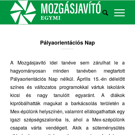
Pályaorientációs Nap
A Mozgásjavító idei tanéve sem zárulhat le a
hagyományosan minden tanévben megtartott
Pályaorientációs Nap nélkül. Április 15.-én délelőtt
színes és változatos programokkal vártuk iskolánk
kicsi és nagy tanulóit egyaránt. A diákok
kipróbálhatták magukat a barkácsolás területén a
Mex-épülünk helyszínén, valamint ellátogathattak egy
igazi szépségszalonba is, ahol a Mex-szépülünk
csapata várta vendégeit. Akik a süteménysütés