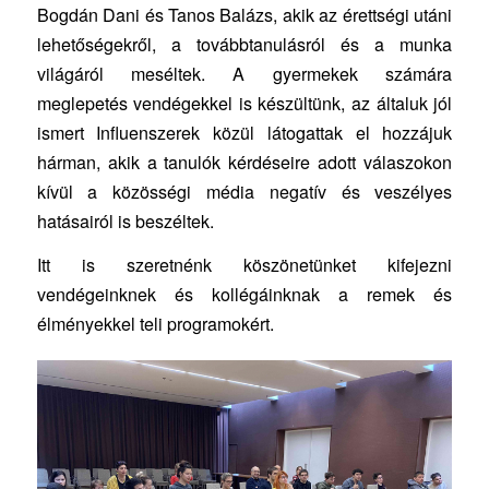
Bogdán Dani és Tanos Balázs, akik az érettségi utáni
lehetőségekről, a továbbtanulásról és a munka
világáról meséltek. A gyermekek számára
meglepetés vendégekkel is készültünk, az általuk jól
ismert Influenszerek közül látogattak el hozzájuk
hárman, akik a tanulók kérdéseire adott válaszokon
kívül a közösségi média negatív és veszélyes
hatásairól is beszéltek.
Itt is szeretnénk köszönetünket kifejezni
vendégeinknek és kollégáinknak a remek és
élményekkel teli programokért.