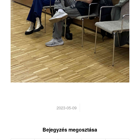
/
2023-05-09
Bejegyzés megosztása