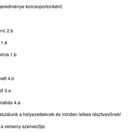
geredménye korcsoportonként:
enc 2.b
 1.a
rina 1.b
ett 4.b
el 3.a
rnabás 4.a
ratulálunk a helyezetteknek és minden lelkes résztvevőnek!
 a verseny szervezője