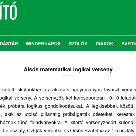
DÁSTÁR
MINDENNAPOK
SZÜLŐK
DIÁKOK
PART
Alsós matematikai logikai verseny
n zajlott iskolánkban az alsósok hagyományos tavaszi versen
ogikai verseny. A versenyzők két korcsoportban 10-10 feladat
ették próbára logikus gondolkodásukat. A legkisebbek között 
k, akik az utolsó pillanatig próbálgatták ötleteiket, kerest
héznek tűnő feladványokra. A kitartó versenyzésért különdíj
 1.a osztály, Czirják Veronika és Orsós Szabrina az 1.b osztály 