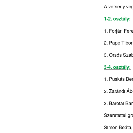
A verseny vé
1-2. osztály:
1. Forján Fer
2. Papp Tibor
3. Orsós Szab
3-4. osztály:
1. Puskás Ben
2. Zarándi Áb
3. Barotai Ba
Szeretettel g
Simon Beáta,