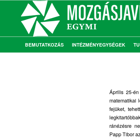
BEMUTATKOZÁS
INTÉZMÉNYEGYSÉGEK
TU
Április 25-é
matematikai l
fejüket, teh
legkitartóbba
ránézésre ne
Papp Tibor az