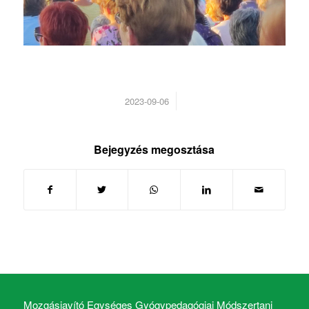
/
2023-09-06
Bejegyzés megosztása
Mozgásjavító Egységes Gyógypedagógiai Módszertani