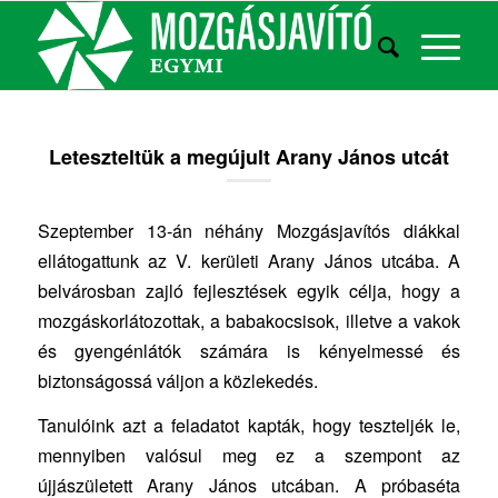
Leteszteltük a megújult Arany János utcát
Szeptember 13-án néhány Mozgásjavítós diákkal
ellátogattunk az V. kerületi Arany János utcába. A
belvárosban zajló fejlesztések egyik célja, hogy a
mozgáskorlátozottak, a babakocsisok, illetve a vakok
és gyengénlátók számára is kényelmessé és
biztonságossá váljon a közlekedés.
Tanulóink azt a feladatot kapták, hogy teszteljék le,
mennyiben valósul meg ez a szempont az
újjászületett Arany János utcában. A próbaséta