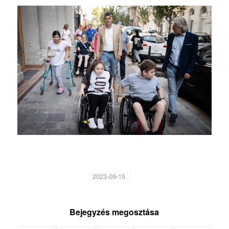
/
2023-09-15
Bejegyzés megosztása