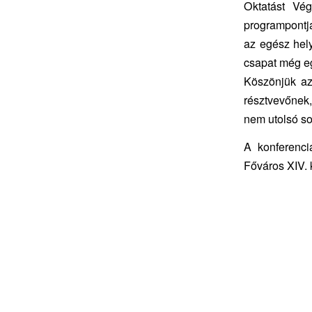
Oktatást Vég
programpontja
az egész hel
csapat még e
Köszönjük az
résztvevőnek,
nem utolsó so
A konferenci
Főváros XIV. 