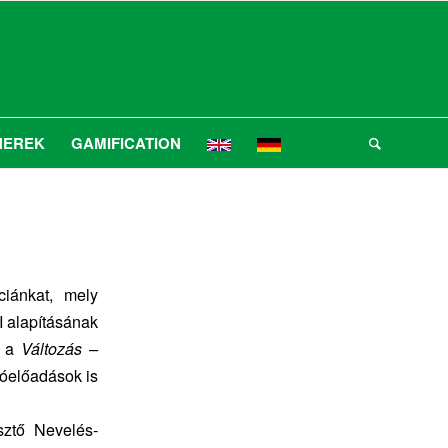
NEREK
GAMIFICATION
ciánkat, mely
 alapításának
n a
Változás –
ióelőadások is
sztő Nevelés-