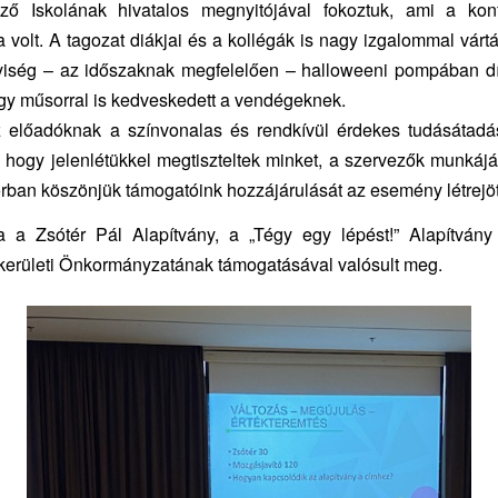
ző Iskolának hivatalos megnyitójával fokoztuk, ami a kon
 volt. A tagozat diákjai és a kollégák is nagy izgalommal vártá
yiség – az időszaknak megfelelően – halloweeni pompában dís
gy műsorral is kedveskedett a vendégeknek.
 előadóknak a színvonalas és rendkívül érdekes tudásátadá
 hogy jelenlétükkel megtiszteltek minket, a szervezők munkájá
rban köszönjük támogatóink hozzájárulását az esemény létrejö
a a Zsótér Pál Alapítvány, a „Tégy egy lépést!” Alapítván
kerületi Önkormányzatának támogatásával valósult meg.