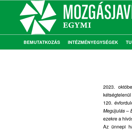
BEMUTATKOZÁS
INTÉZMÉNYEGYSÉGEK
TU
2023. októbe
kétségtelenü
120. évfordu
Megújulás – 
ezekre a hívó
Az ünnepi ha