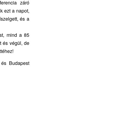
ferencia záró
k ezt a napot,
zelgett, és a
st, mind a 85
t és végül, de
ttéhez!
y és Budapest