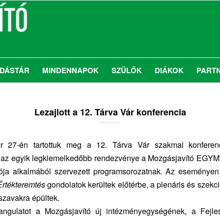
DÁSTÁR
MINDENNAPOK
SZÜLŐK
DIÁKOK
PART
Lezajlott a 12. Tárva Vár konferencia
r 27-én tartottuk meg a 12. Tárva Vár szakmai konferen
l az egyik legkiemelkedőbb rendezvénye a Mozgásjavító EGYMI
lója alkalmából szervezett programsorozatnak. Az eseménye
Értékteremtés
gondolatok kerültek előtérbe, a plenáris és szekc
szavakra épültek.
ngulatot a Mozgásjavító új intézményegységének, a Fejle