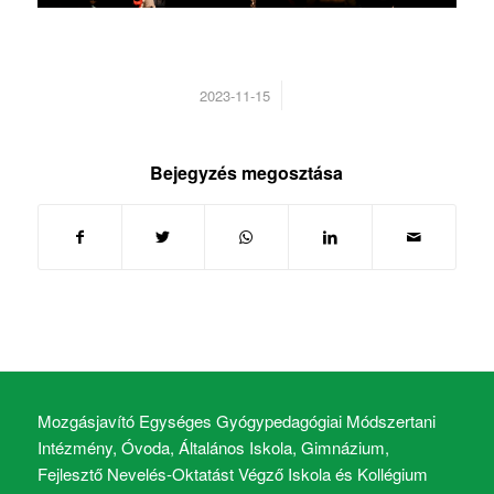
/
2023-11-15
Bejegyzés megosztása
Mozgásjavító Egységes Gyógypedagógiai Módszertani
Intézmény, Óvoda, Általános Iskola, Gimnázium,
Fejlesztő Nevelés-Oktatást Végző Iskola és Kollégium