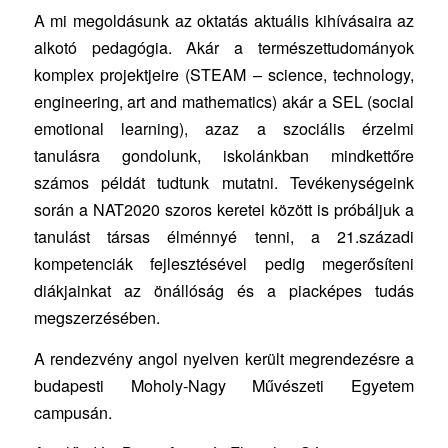
A mi megoldásunk az oktatás aktuális kihívásaira az
alkotó pedagógia. Akár a természettudományok
komplex projektjeire (STEAM – science, technology,
engineering, art and mathematics) akár a SEL (social
emotional learning), azaz a szociális érzelmi
tanulásra gondolunk, iskolánkban mindkettőre
számos példát tudtunk mutatni. Tevékenységeink
során a NAT2020 szoros keretei között is próbáljuk a
tanulást társas élménnyé tenni, a 21.századi
kompetenciák fejlesztésével pedig megerősíteni
diákjainkat az önállóság és a piacképes tudás
megszerzésében.
A rendezvény angol nyelven került megrendezésre a
budapesti Moholy-Nagy Művészeti Egyetem
campusán.