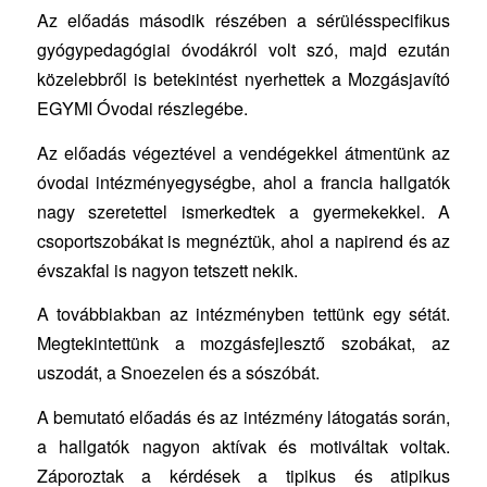
Az előadás második részében a sérülésspecifikus
gyógypedagógiai óvodákról volt szó, majd ezután
közelebbről is betekintést nyerhettek a Mozgásjavító
EGYMI Óvodai részlegébe.
Az előadás végeztével a vendégekkel átmentünk az
óvodai intézményegységbe, ahol a francia hallgatók
nagy szeretettel ismerkedtek a gyermekekkel. A
csoportszobákat is megnéztük, ahol a napirend és az
évszakfal is nagyon tetszett nekik.
A továbbiakban az intézményben tettünk egy sétát.
Megtekintettünk a mozgásfejlesztő szobákat, az
uszodát, a Snoezelen és a sószóbát.
A bemutató előadás és az intézmény látogatás során,
a hallgatók nagyon aktívak és motiváltak voltak.
Záporoztak a kérdések a tipikus és atipikus