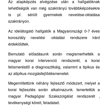
Az alapképzés elvégzése után a hallgatóknak
lehetőségük van még szakirányú továbbképzésekre
is pl. sérült gyermekek nevelése-oktatása
szakirányon.
Az idelátogató hallgatók a Magyarországi 0-7 éves
korosztály nevelési -oktatási rendszere iránt
érdeklődtek.
Bemutató előadásunk során megismerhették a
magyar korai intervenció rendszerét, a korai
felismeréstől a diagnosztikáig, valamint a tipikus és
az atipikus mozgásfejlődésmenetet.
Megemlítettünk néhány fejlesztő módszert, melyet a
korai fejlesztés során alkalmazunk. Ismertettük a
magyar Pedagógiai Szakszolgálat rendszerét ,
tevékenységi köreit, feladatait.