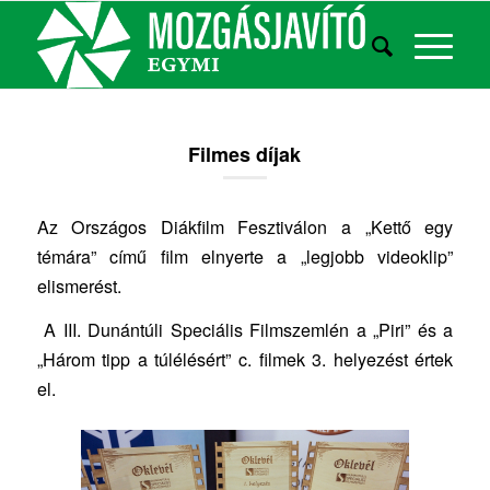
Filmes díjak
Az Országos Diákfilm Fesztiválon a „Kettő egy
témára” című film elnyerte a „legjobb videoklip”
elismerést.
A III. Dunántúli Speciális Filmszemlén a „Piri” és a
„Három tipp a túlélésért” c. filmek 3. helyezést értek
el.