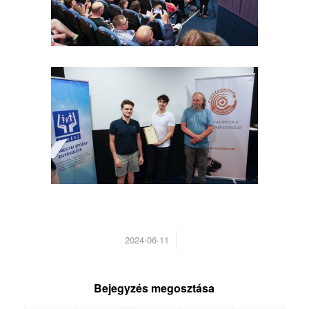
/
2024-06-11
Bejegyzés megosztása