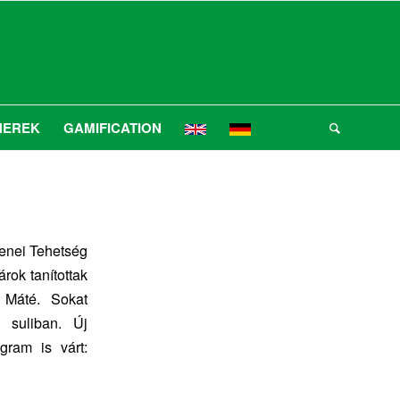
NEREK
GAMIFICATION
Zenei Tehetség
ok tanítottak
 Máté. Sokat
 suliban. Új
gram is várt: