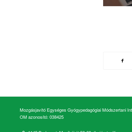
Mozgásjavító Egységes Gyógypedagógiai Módszertani Inté
OM azonosító: 038425