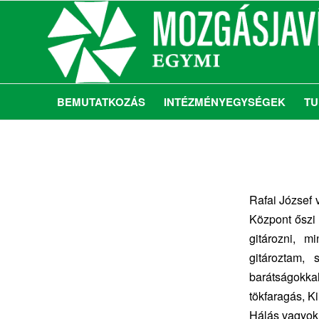
BEMUTATKOZÁS
INTÉZMÉNYEGYSÉGEK
TU
Rafai József 
Központ őszi
gitározni, 
gitároztam,
barátságokka
tökfaragás, Ki
Hálás vagyok 