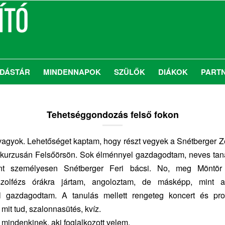
DÁSTÁR
MINDENNAPOK
SZÜLŐK
DIÁKOK
PART
Tehetséggondozás felső fokon
vagyok. Lehetőséget kaptam, hogy részt vegyek a Snétberger 
 kurzusán Felsőörsön. Sok élménnyel gazdagodtam, neves tanár
mint személyesen Snétberger Feri bácsi. No, meg Möntör
 szolfézs órákra jártam, angoloztam, de másképp, mint a
l gazdagodtam. A tanulás mellett rengeteg koncert és pro
 mit tud, szalonnasütés, kvíz.
mindenkinek, aki foglalkozott velem.