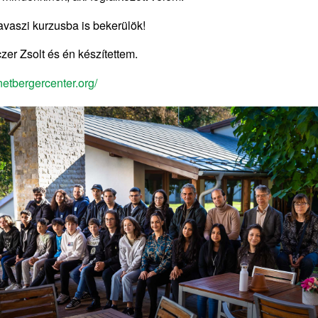
vaszi kurzusba is bekerülök!
zer Zsolt és én készítettem.
netbergercenter.org/