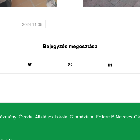
/
2024-11-05
Bejegyzés megosztása
zmény, Óvoda, Általános Iskola, Gimnázium, Fejlesztő Nevelés-Okt