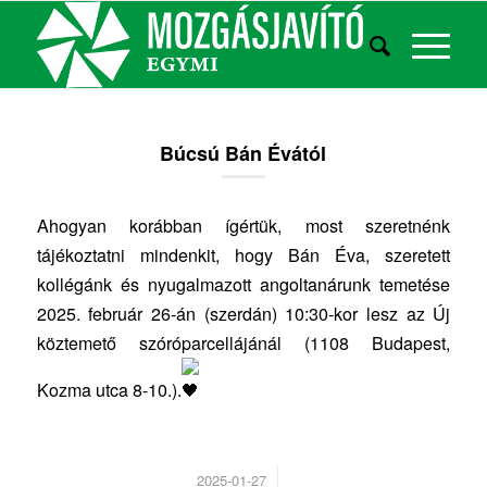
Búcsú Bán Évától
Ahogyan korábban ígértük, most szeretnénk
tájékoztatni mindenkit, hogy Bán Éva, szeretett
kollégánk és nyugalmazott angoltanárunk temetése
2025. február 26-án (szerdán) 10:30-kor lesz az Új
köztemető szóróparcellájánál (1108 Budapest,
Kozma utca 8-10.).
/
2025-01-27