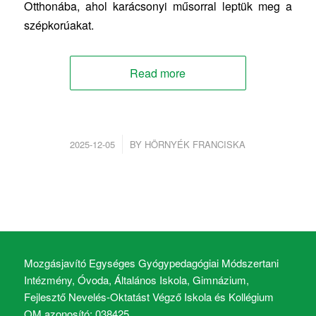
Otthonába, ahol karácsonyi műsorral leptük meg a
szépkorúakat.
Read more
/
2025-12-05
BY
HÖRNYÉK FRANCISKA
Mozgásjavító Egységes Gyógypedagógiai Módszertani
Intézmény, Óvoda, Általános Iskola, Gimnázium,
Fejlesztő Nevelés-Oktatást Végző Iskola és Kollégium
OM azonosító: 038425