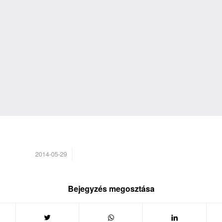
/
2014-05-29
Bejegyzés megosztása