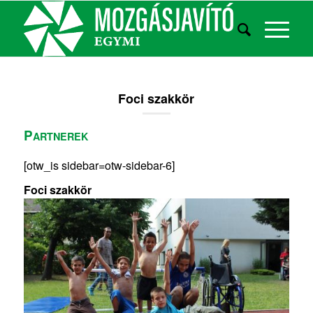
Foci szakkör
P
ARTNEREK
[otw_is sidebar=otw-sidebar-6]
Foci szakkör