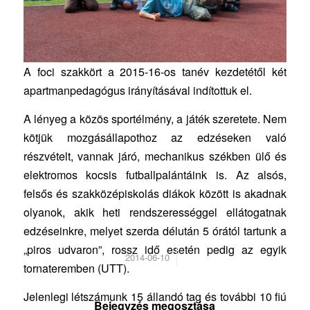
A foci szakkört a 2015-16-os tanév kezdetétől két
apartmanpedagógus irányításával indítottuk el.
A lényeg a közös sportélmény, a játék szeretete. Nem
kötjük mozgásállapothoz az edzéseken való
részvételt, vannak járó, mechanikus székben ülő és
elektromos kocsis futballpalántáink is. Az alsós,
felsős és szakközépiskolás diákok között is akadnak
olyanok, akik heti rendszerességgel ellátogatnak
edzéseinkre, melyet szerda délután 5 órától tartunk a
„piros udvaron”, rossz idő esetén pedig az egyik
/
2014-06-10
tornateremben (UTT).
Jelenlegi létszámunk 15 állandó tag és további 10 fiú
Bejegyzés megosztása