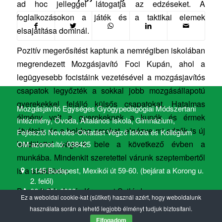
ad hoc jelleggel látogatja az edzéseket. A
foglalkozásokon a játék és a taktikai elemek
elsajátítása dominál.
Pozitív megerősítést kaptunk a nemrégiben iskolában
megrendezett Mozgásjavító Foci Kupán, ahol a
legügyesebb focistáink vezetésével a mozgásjavítós
csapatok legyőzték a sokkal jobb mozgásállapotú
gyerekekkel felálló külsős csapatokat. Hatalmas
Mozgásjavító Egységes Gyógypedagógiai Módszertani
élmény volt a gyerekeknek a kupák és érmek
Intézmény, Óvoda, Általános Iskola, Gimnázium,
átvétele, és a boldog arcokat elnézve mi edzők is új
Fejlesztő Nevelés-Oktatást Végző Iskola és Kollégium
lendülettel vágunk bele a következő évben a
OM azonosító: 038425
munkába. Mindenkit szeretettel várunk szeptembertől
1145 Budapest, Mexikói út 59-60. (bejárat a Korong u.
is a szakkörön.
2. felől)
Borsodi Sándor és Krasznai Szilárd
06 1 251 6900
Ez a weboldal cookie-kat (sütiket) használ azért, hogy weboldalunk
mozgasjavito@mozgasjavito.com
használata során a lehető legjobb élményt tudjuk biztosítani.
Elfogadom