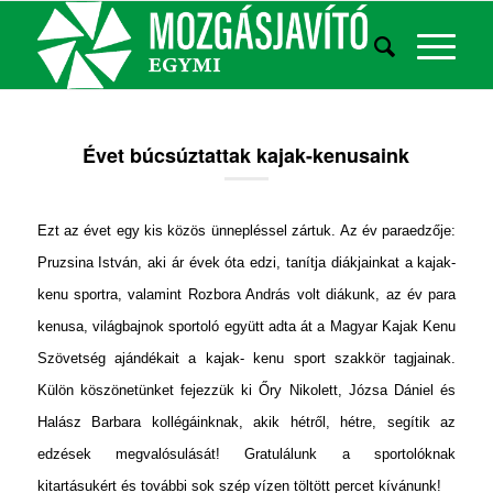
Évet búcsúztattak kajak-kenusaink
Ezt az évet egy kis közös ünnepléssel zártuk. Az év paraedzője:
Pruzsina István, aki ár évek óta edzi, tanítja diákjainkat a kajak-
kenu sportra, valamint Rozbora András volt diákunk, az év para
kenusa, világbajnok sportoló együtt adta át a Magyar Kajak Kenu
Szövetség ajándékait a kajak- kenu sport szakkör tagjainak.
Külön köszönetünket fejezzük ki Őry Nikolett, Józsa Dániel és
Halász Barbara kollégáinknak, akik hétről, hétre, segítik az
edzések megvalósulását! Gratulálunk a sportolóknak
kitartásukért és további sok szép vízen töltött percet kívánunk!