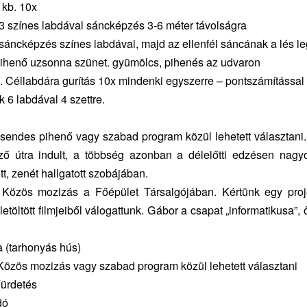
 kb. 10x
 3 színes labdával sáncképzés 3-6 méter távolságra
 sáncképzés színes labdával, majd az ellenfél sáncának a lés l
pihenő uzsonna szünet. gyümölcs, pihenés az udvaron
. Céllabdára gurítás 10x mindenki egyszerre – pontszámítással
k 6 labdával 4 szettre.
sendes pihenő vagy szabad program közül lehetett választani
ező útra indult, a többség azonban a délelőtti edzésen nagyo
tt, zenét hallgatott szobájában.
 Közös mozizás a Főépület Társalgójában. Kértünk egy proje
etöltött filmjeiből válogattunk. Gábor a csapat „informatikusa”, ő
 (tarhonyás hús)
Közös mozizás vagy szabad program közül lehetett választani
Fürdetés
dó