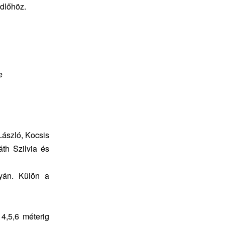
édlőhöz.
e
László, Kocsis
áth Szilvia és
lyán. Külön a
4,5,6 méterig