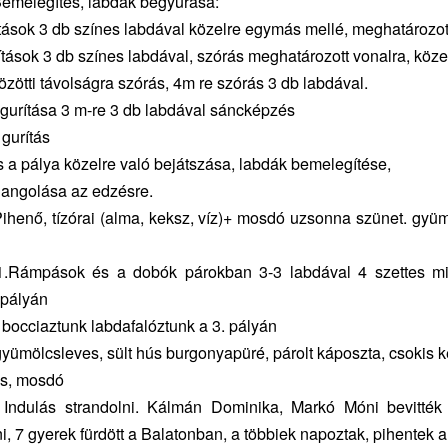
Bemelegítés, labdák begyúrása:
tások 3 db színes labdával közelre egymás mellé, meghatározot
ítások 3 db színes labdával, szórás meghatározott vonalra, köze
özötti távolságra szórás, 4m re szórás 3 db labdával.
igurítása 3 m-re 3 db labdával sáncképzés
 gurítás
s a pálya közelre való bejátszása, labdák bemelegítése,
hangolása az edzésre.
ihenő, tízórai (alma, keksz, víz)+ mosdó uzsonna szünet. gyü
1.Rámpások és a dobók párokban 3-3 labdával 4 szettes m
.pályán
 bocciaztunk labdafalóztunk a 3. pályán
yümölcsleves, sült hús burgonyapüré, párolt káposzta, csokis k
ás, mosdó
 Indulás strandolni. Kálmán Dominika, Markó Móni bevitték
i, 7 gyerek fürdött a Balatonban, a többiek napoztak, pihentek a