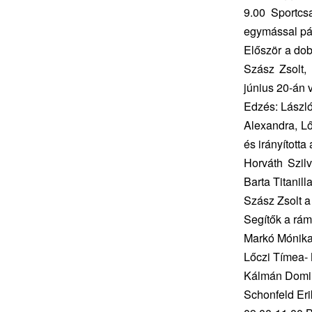
9.00 Sportcs
egymással pá
Először a dob
Szász Zsolt,
június 20-án v
Edzés: Lászl
Alexandra, Lő
és irányította
Horváth Szil
Barta Titanill
Szász Zsolt a
Segítők a rá
Markó Mónika
Lőczi Tímea-
Kálmán Domin
Schonfeld Eri