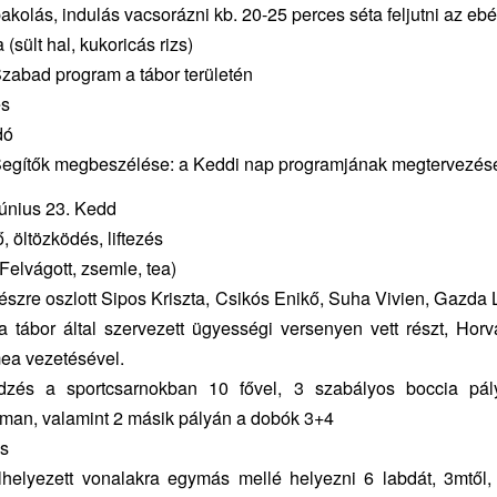
kolás, indulás vacsorázni kb. 20-25 perces séta feljutni az eb
(sült hal, kukoricás rizs)
zabad program a tábor területén
és
dó
Segítők megbeszélése: a Keddi nap programjának megtervezés
június 23. Kedd
, öltözködés, liftezés
(Felvágott, zsemle, tea)
részre oszlott Sipos Kriszta, Csikós Enikő, Suha Vivien, Gazda 
 a tábor által szervezett ügyességi versenyen vett részt, Horv
ea vezetésével.
dzés a sportcsarnokban 10 fővel, 3 szabályos boccia pá
man, valamint 2 másik pályán a dobók 3+4
és
lhelyezett vonalakra egymás mellé helyezni 6 labdát, 3mtől, 