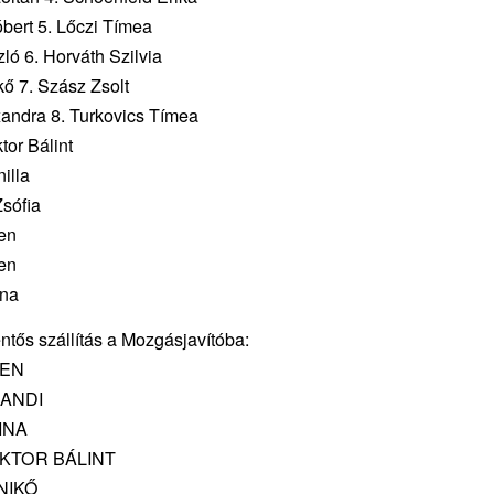
bert 5. Lőczi Tímea
ló 6. Horváth Szilvia
kő 7. Szász Zsolt
andra 8. Turkovics Tímea
tor Bálint
nilla
sófia
en
en
ina
ntős szállítás a Mozgásjavítóba:
IEN
ZANDI
DINA
IKTOR BÁLINT
NIKŐ