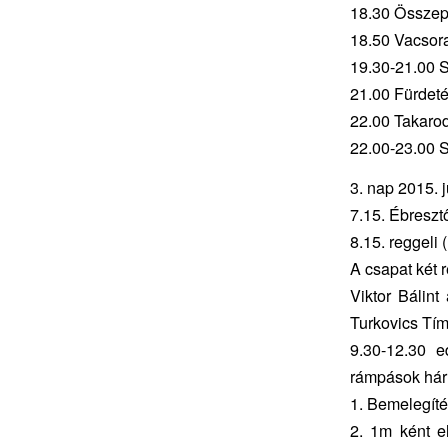
18.30 Összepa
18.50 Vacsora 
19.30-21.00 S
21.00 Fürdet
22.00 Takaro
22.00-23.00 
3. nap 2015. 
7.15. Ébresztő
8.15. reggeli 
A csapat két 
Viktor Bálint
Turkovics Tím
9.30-12.30 e
rámpások hár
1. Bemelegít
2. 1m ként e