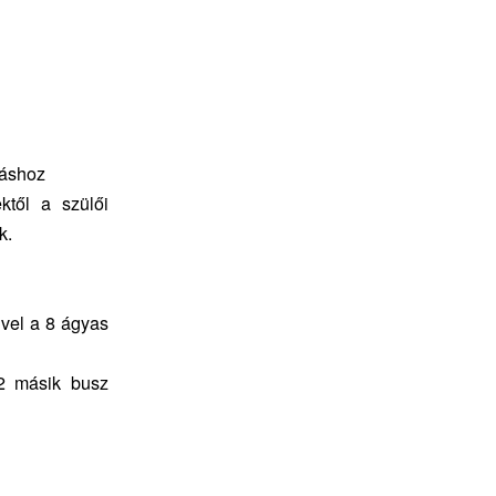
láshoz
ktől a szülői
k.
ivel a 8 ágyas
 2 másik busz