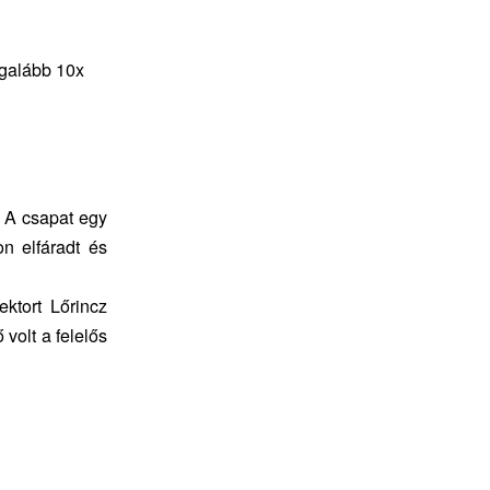
egalább 10x
. A csapat egy
n elfáradt és
ktort Lőrincz
 volt a felelős