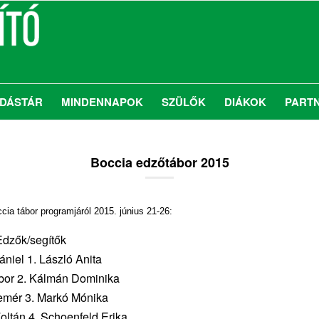
DÁSTÁR
MINDENNAPOK
SZÜLŐK
DIÁKOK
PART
Boccia edzőtábor 2015
ia tábor programjáról 2015. június 21-26:
Edzők/segítők
niel 1. László Anita
ábor 2. Kálmán Dominika
lemér 3. Markó Mónika
Zoltán 4. Schoenfeld Erika