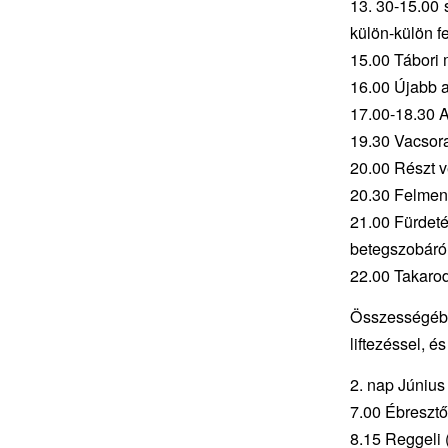
13. 30-15.00 s
külön-külön f
15.00 Tábori 
16.00 Újabb a
17.00-18.30 A
19.30 Vacsora
20.00 Részt v
20.30 Felment
21.00 Fürdeté
betegszobáról
22.00 Takaro
Összességébe
liftezéssel, é
2. nap Június
7.00 Ébresztő,
8.15 Reggeli 