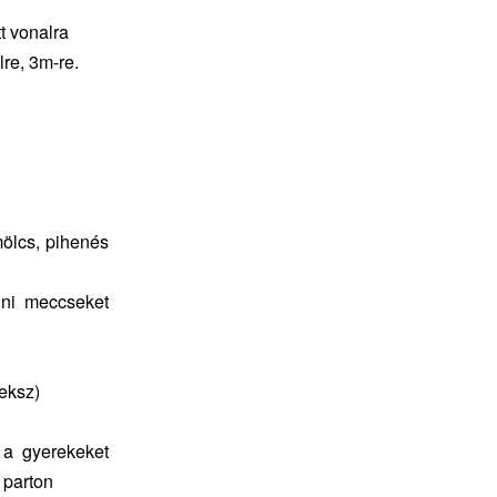
t vonalra
lre, 3m-re.
mölcs, pihenés
ini meccseket
eksz)
 a gyerekeket
 parton