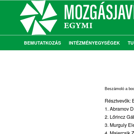
BEMUTATKOZÁS
INTÉZMÉNYEGYSÉGEK
TU
Beszámoló a bocc
Résztvevők: 
1. Abramov Dá
2. Lőrincz G
3. Murguly E
4. Majercsik 