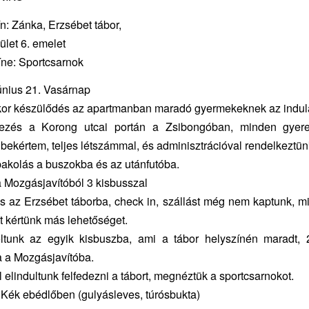
n: Zánka, Erzsébet tábor,
ület 6. emelet
íne: Sportcsarnok
únius 21. Vasárnap
kor készülődés az apartmanban maradó gyermekeknek az indu
ezés a Korong utcai portán a Zsibongóban, minden gyere
 bekértem, teljes létszámmal, és adminisztrációval rendelkeztün
akolás a buszokba és az utánfutóba.
a Mozgásjavítóból 3 kisbusszal
s az Erzsébet táborba, check in, szállást még nem kaptunk, m
t kértünk más lehetőséget.
ltunk az egyik kisbuszba, ami a tábor helyszínén maradt,
za a Mozgásjavítóba.
 elindultunk felfedezni a tábort, megnéztük a sportcsarnokot.
Kék ebédlőben (gulyásleves, túrósbukta)