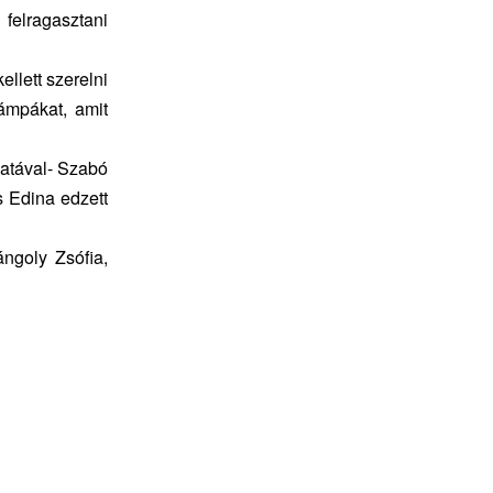
felragasztani
llett szerelni
ámpákat, amit
atával- Szabó
s Edina edzett
ngoly Zsófia,