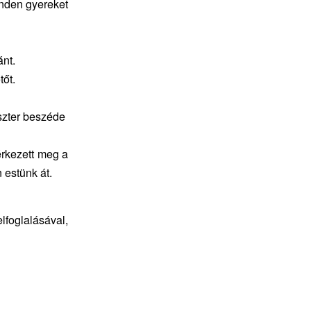
inden gyereket
ánt.
tőt.
szter beszéde
érkezett meg a
 estünk át.
foglalásával,