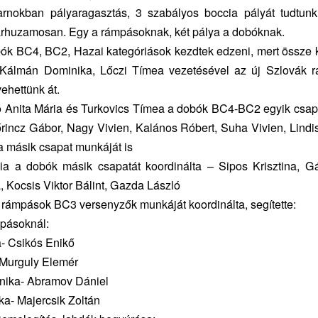
arnokban pályaragasztás, 3 szabályos boccia pályát tudtunk 
rhuzamosan. Egy a rámpásoknak, két pálya a dobóknak.
ók BC4, BC2, Hazai kategóriások kezdtek edzeni, mert össze ke
 Kálmán Dominika, Lőczi Tímea vezetésével az új Szlovák r
ehettünk át.
ó Anita Mária és Turkovics Tímea a dobók BC4-BC2 egyik csap
rincz Gábor, Nagy Vivien, Kalános Róbert, Suha Vivien, Lindi
 a másik csapat munkáját is
via a dobók másik csapatát koordinálta – Sipos Krisztina, Gá
a, Kocsis Viktor Bálint, Gazda László
 rámpások BC3 versenyzők munkáját koordinálta, segítette:
mpásoknál:
- Csikós Enikő
 Murguly Elemér
ika- Abramov Dániel
ka- Majercsik Zoltán