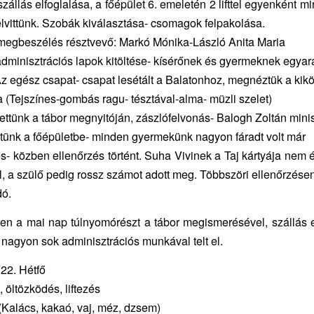
zállás elfoglalása, a főépület 6. emeletén 2 lifttel egyenként m
elvittünk. Szobák kiválasztása- csomagok felpakolása.
megbeszélés résztvevő: Markó Mónika-László Anita Maria
dminisztrációs lapok kitöltése- kísérőnek és gyermeknek egyar
z egész csapat- csapat lesétált a Balatonhoz, megnéztük a kikö
 (Tejszínes-gombás ragu- tésztával-alma- müzli szelet)
ettünk a tábor megnyitóján, zászlófelvonás- Balogh Zoltán mini
ünk a főépületbe- minden gyermekünk nagyon fáradt volt már
s- közben ellenőrzés történt. Suha Vivinek a Taj kártyája nem 
, a szülő pedig rossz számot adott meg. Többszöri ellenőrzésen
dó.
n a mai nap túlnyomórészt a tábor megismerésével, szállás el
s nagyon sok adminisztrációs munkával telt el.
 22. Hétfő
 öltözködés, liftezés
(Kalács, kakaó, vaj, méz, dzsem)