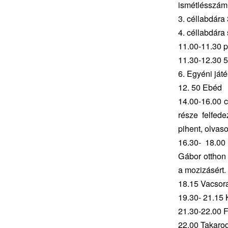
ismétlésszám
3. céllabdára
4. céllabdára
11.00-11.30 
11.30-12.30 5
6. Egyéni játé
12. 50 Ebéd
14.00-16.00 c
része felfed
pihent, olvaso
16.30- 18.00
Gábor otthon l
a mozizásért.
18.15 Vacsora
19.30- 21.15 
21.30-22.00 
22.00 Takaro