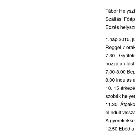
Tábor Helyszí
Szállás: Főép
Edzés helysz
1.nap 2015. j
Reggel 7 óra
7.30. Gyülek
hozzájárulást
7.30-8.00 Bep
8.00 Indulás 
10. 15 érkezé
szobák helyet
11.30 Átpako
elindult viss
A gyerekekkel
12.50 Ebéd a 