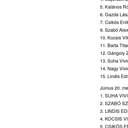
5. Kalános Ró
6. Gazda Lász
7. Csikós Eni
9. Szabó Alex
10. Kocsis Vik
11. Barta Tita
12. Gángoly Z
13. Suha Vivi
14. Nagy Vivi
15. Lindis Ed
Június 20. me
1. SUHA VIV
2. SZABÓ S
3. LINDIS E
4. KOCSIS V
5. CSIKÓS E