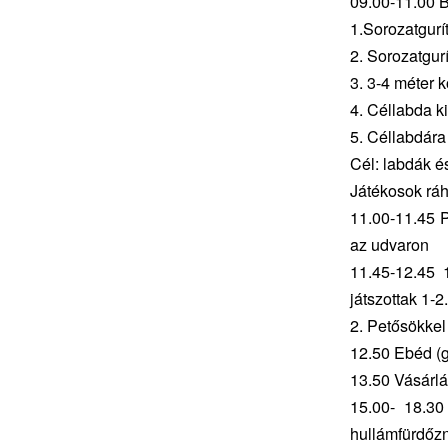
09.00-11.00 
1.Sorozatgurí
2. Sorozatgur
3. 3-4 méter k
4. Céllabda k
5. Céllabdára
Cél: labdák é
Játékosok rá
11.00-11.45 P
az udvaron
11.45-12.45 
játszottak 1-2
2. Petősökkel
12.50 Ebéd (g
13.50 Vásárl
15.00- 18.30
hullámfürdőzn