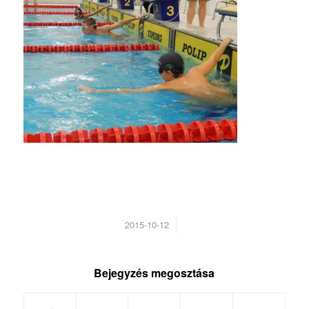
/
2015-10-12
Bejegyzés megosztása