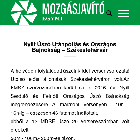
Nyílt Úszó Utánpótlás és Országos
Bajnokság – Székesfehérvár
A hétvégén folytatódott úszóink idei versenysorozata!
Utolsó előtti állomásuk Székesfehérváron volt.Az
FMSZ szervezésében került sor a 2016. évi Nyílt
Serdülő és Felnőtt Országos Úszó Bajnokság
megrendezésére. A „maratoni” versenyen – 10h –
16h-ig – összesen 46 futamot indítottak,
ebből a 13 MDSE úszó 20 versenyszámban volt
érdekelt
50m,- 100m,- 200m-es távon.