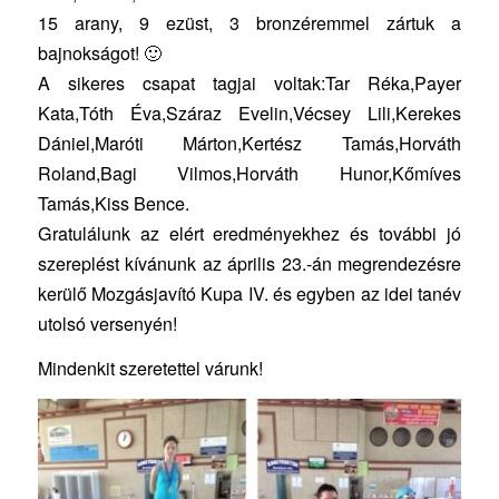
15 arany, 9 ezüst, 3 bronzéremmel zártuk a
bajnokságot! 🙂
A sikeres csapat tagjai voltak:Tar Réka,Payer
Kata,Tóth Éva,Száraz Evelin,Vécsey Lili,Kerekes
Dániel,Maróti Márton,Kertész Tamás,Horváth
Roland,Bagi Vilmos,Horváth Hunor,Kőmíves
Tamás,Kiss Bence.
Gratulálunk az elért eredményekhez és további jó
szereplést kívánunk az április 23.-án megrendezésre
kerülő Mozgásjavító Kupa IV. és egyben az idei tanév
utolsó versenyén!
Mindenkit szeretettel várunk!