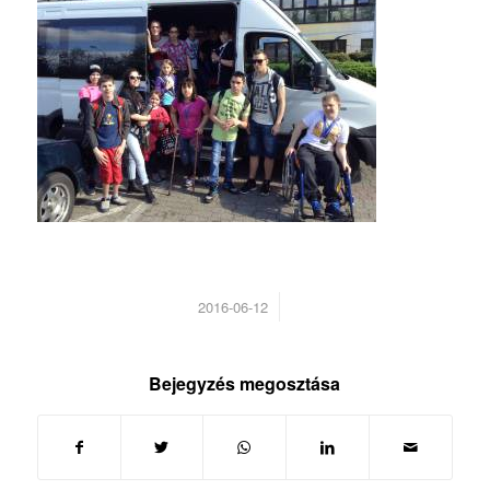
/
2016-06-12
Bejegyzés megosztása