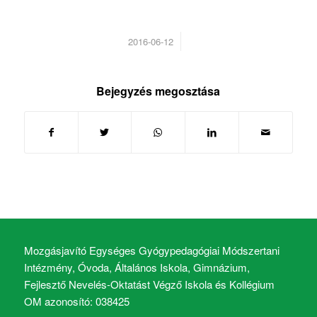
/
2016-06-12
Bejegyzés megosztása
Mozgásjavító Egységes Gyógypedagógiai Módszertani
Intézmény, Óvoda, Általános Iskola, Gimnázium,
Fejlesztő Nevelés-Oktatást Végző Iskola és Kollégium
OM azonosító: 038425