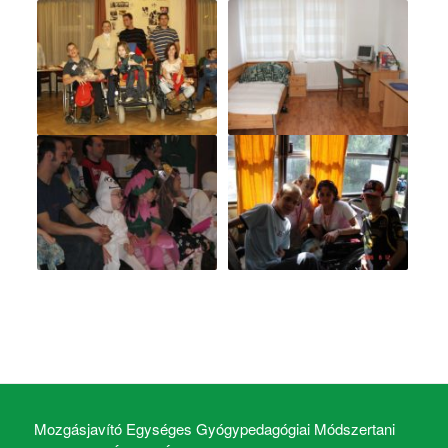
Mozgásjavító Egységes Gyógypedagógiai Módszertani