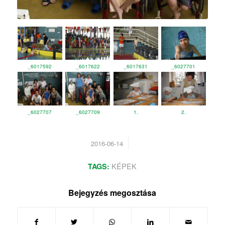
_6017592
_6017622
_6017631
_6027701
_6027707
_6027709
1.
2.
/
2016-06-14
KÉPEK
TAGS:
Bejegyzés megosztása