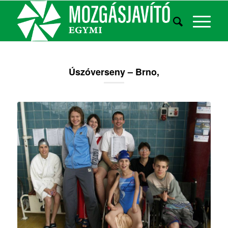
Úszóverseny – Brno,