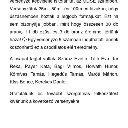
versenyző képviselte iskolánkat az MDSE színeiben.
Versenyzőink 25m,- 50m,- és 100m-es távokon, négy
úszásnemben hozták a legjobb formájukat. Ezt mi
sem bizonyítja jobban, mint hogy összesen 30 db
arany,- 11 db ezüst és 3 db bronz éremmel tértünk
haza! 🙂 Egy versenyző 5 számban indulhatott, ennek
köszönhető ez a csodálatos elért eredmény.
A csapat tagjai voltak: Száraz Evelin, Tóth Éva, Tar
Réka, Payer Kata, Bagi Vilmos, Horváth Hunor,
Kőmíves Tamás, Hegedűs Tamás, Maróti Márton,
Kiss Bence, Kerekes Dániel.
Gratulálunk és további szorgalmas felkészülést
kívánunk a következő versenyekre!