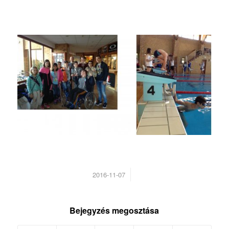
/
2016-11-07
Bejegyzés megosztása