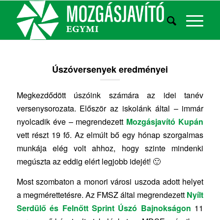
Úszóversenyek eredményei
Megkezdődött úszóink számára az idei tanév
versenysorozata. Először az iskolánk által – immár
nyolcadik éve – megrendezett
Mozgásjavító Kupán
vett részt 19 fő. Az elmúlt bő egy hónap szorgalmas
munkája elég volt ahhoz, hogy szinte mindenki
megúszta az eddig elért legjobb idejét! 🙂
Most szombaton a monori városi uszoda adott helyet
a megmérettetésre. Az FMSZ által megrendezett
Nyílt
Serdülő és Felnőtt Sprint Úszó Bajnokságon
11