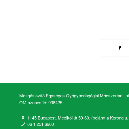
Mozgásjavító Egységes Gyógypedagógiai Módszertani Inté
OM azonosító: 038425
1145 Budapest, Mexikói út 59-60. (bejárat a Korong u. 2
06 1 251 6900