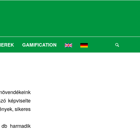
NEREK
GAMIFICATION
ó növendékeink
zó képviselte
ények, sikeres
 db harmadik