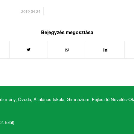
/
2019-04-24
Bejegyzés megosztása
zmény, Óvoda, Általános Iskola, Gimnázium, Fejlesztő Nevelés-Okt
. felől)