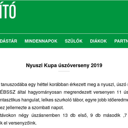
DÁSTÁR
MINDENNAPOK
SZÜLŐK
DIÁKOK
PART
Nyuszi Kupa úszóverseny 2019
i tanuszodába egy héttel korábban érkezett meg a nyuszi, úsz
ÉBSSZ által hagyományosan megrendezett versenyen 11 ús
antasztikus hangulat, lelkes szurkoló tábor, egyre jobb időeredm
ez jellemezte a szombati napot.
távokon négy úszásnemben 13 db első, 9 db második ,7
ek el versenyzőink.