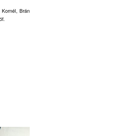
 Kornél, Brán
óf.