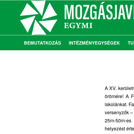
BEMUTATKOZÁS
INTÉZMÉNYEGYSÉGEK
TU
A XV. kerület
örömére! A F
iskolánkat. F
versenyzők – 
25m-50m-es 
helyezést ért