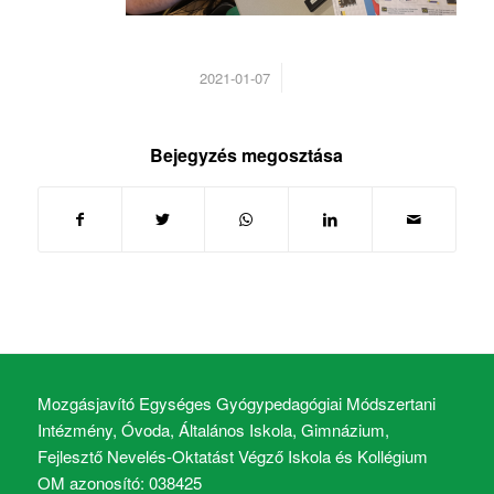
/
2021-01-07
Bejegyzés megosztása
Mozgásjavító Egységes Gyógypedagógiai Módszertani
Intézmény, Óvoda, Általános Iskola, Gimnázium,
Fejlesztő Nevelés-Oktatást Végző Iskola és Kollégium
OM azonosító: 038425