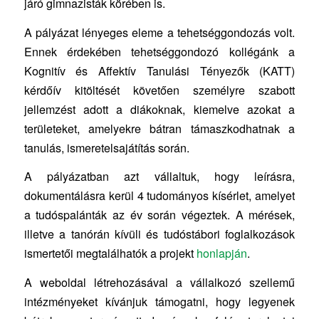
járó gimnazisták körében is.
A pályázat lényeges eleme a tehetséggondozás volt.
Ennek érdekében tehetséggondozó kollégánk a
Kognitív és Affektív Tanulási Tényezők (KATT)
kérdőív kitöltését követően személyre szabott
jellemzést adott a diákoknak, kiemelve azokat a
területeket, amelyekre bátran támaszkodhatnak a
tanulás, ismeretelsajátítás során.
A pályázatban azt vállaltuk, hogy leírásra,
dokumentálásra kerül 4 tudományos kísérlet, amelyet
a tudóspalánták az év során végeztek. A mérések,
illetve a tanórán kívüli és tudóstábori foglalkozások
ismertetői megtalálhatók a projekt
honlapján
.
A weboldal létrehozásával a vállalkozó szellemű
intézményeket kívánjuk támogatni, hogy legyenek