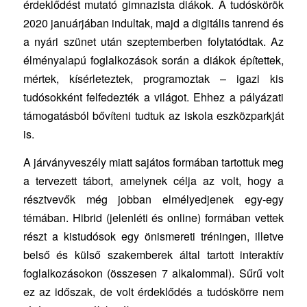
érdeklődést mutató gimnazista diákok. A tudóskörök
2020 januárjában indultak, majd a digitális tanrend és
a nyári szünet után szeptemberben folytatódtak. Az
élményalapú foglalkozások során a diákok építettek,
mértek, kísérleteztek, programoztak – igazi kis
tudósokként felfedezték a világot. Ehhez a pályázati
támogatásból bővíteni tudtuk az iskola eszközparkját
is.
A járványveszély miatt sajátos formában tartottuk meg
a tervezett tábort, amelynek célja az volt, hogy a
résztvevők még jobban elmélyedjenek egy-egy
témában. Hibrid (jelenléti és online) formában vettek
részt a kistudósok egy önismereti tréningen, illetve
belső és külső szakemberek által tartott interaktív
foglalkozásokon (összesen 7 alkalommal). Sűrű volt
ez az időszak, de volt érdeklődés a tudóskörre nem