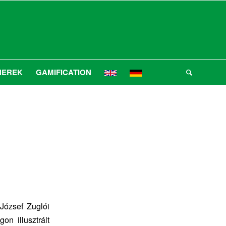
NEREK
GAMIFICATION
József Zuglói
on illusztrált