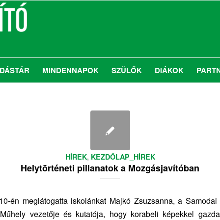
DÁSTÁR
MINDENNAPOK
SZÜLŐK
DIÁKOK
PART
HÍREK
,
KEZDŐLAP_HÍREK
Helytörténeti pillanatok a Mozgásjavítóban
 10-én meglátogatta iskolánkat Majkó Zsuzsanna, a Samodai 
 Műhely vezetője és kutatója, hogy korabeli képekkel gazdag