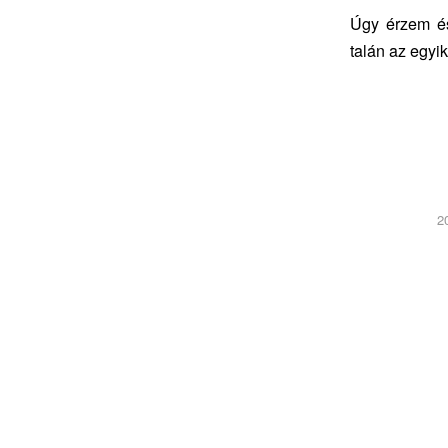
Úgy érzem és
talán az egyi
2