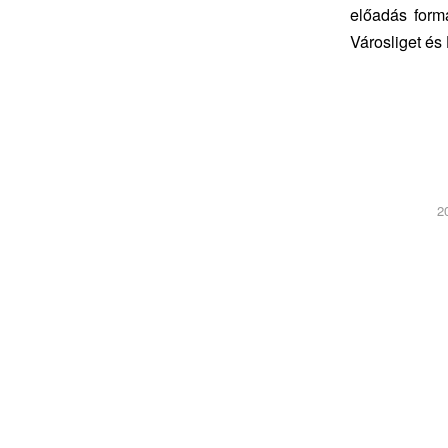
előadás form
Városliget és
2