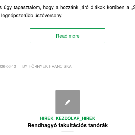
 úgy tapasztalom, hogy a hozzánk járó diákok körében a „
k legnépszerűbb úszóverseny.
Read more
/
026-06-12
BY
HÖRNYÉK FRANCISKA
HÍREK
,
KEZDŐLAP_HÍREK
Rendhagyó fakultációs tanórák