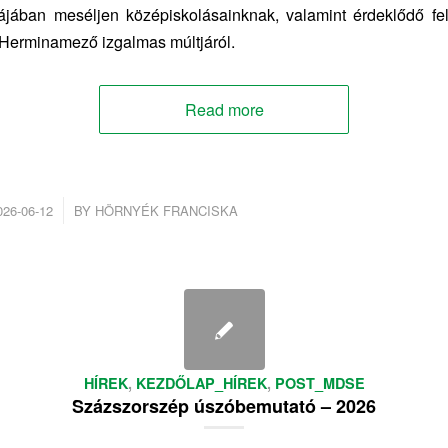
ájában meséljen középiskolásainknak, valamint érdeklődő fe
 Herminamező izgalmas múltjáról.
Read more
/
026-06-12
BY
HÖRNYÉK FRANCISKA
HÍREK
,
KEZDŐLAP_HÍREK
,
POST_MDSE
Százszorszép úszóbemutató – 2026