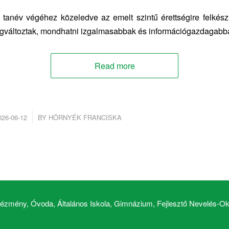
tanév végéhez közeledve az emelt szintű érettségire felkészí
egváltoztak, mondhatni izgalmasabbak és információgazdagabba
Read more
/
026-06-12
BY
HÖRNYÉK FRANCISKA
zmény, Óvoda, Általános Iskola, Gimnázium, Fejlesztő Nevelés-Okt