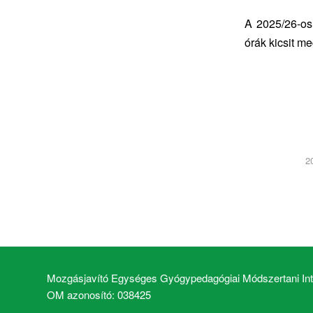
A 2025/26-os 
órák kicsit m
2
Mozgásjavító Egységes Gyógypedagógiai Módszertani Inté
OM azonosító: 038425