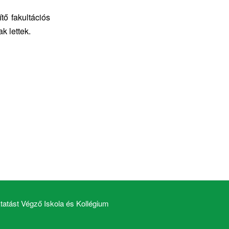
tő fakultációs
k lettek.
atást Végző Iskola és Kollégium