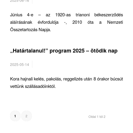
2025-06-16
Június 4-e – az 1920-as trianoni békeszerződés
aláírásának évfordulója -, 2010 óta a Nemzeti
Összetartozás Napja.
„Határtalanul!” program 2025 – ötödik nap
2025-05-14
Kora hajnali kelés, pakolás, reggelizés után 8 órakor búcsút
vettünk szállásadóinktól.
2
1
Oldal 1 tól 2