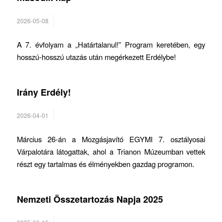
2026-05-08
A 7. évfolyam a „Határtalanul!” Program keretében, egy
hosszú-hosszú utazás után megérkezett Erdélybe!
Irány Erdély!
2026-04-01
Március 26-án a Mozgásjavító EGYMI 7. osztályosai
Várpalotára látogattak, ahol a Trianon Múzeumban vettek
részt egy tartalmas és élményekben gazdag programon.
Nemzeti Összetartozás Napja 2025