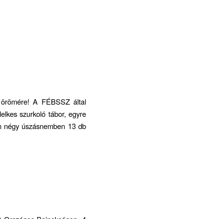
k örömére! A FÉBSSZ által
elkes szurkoló tábor, egyre
kon négy úszásnemben 13 db