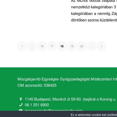
Az MDSE boccia csapata is
nemzetközi kategóriában 3 
kategóriában a nemrég Zág
döntőben szoros küzdelem
«
‹
16
17
19
20
›
»
18
Mozgásjavító Egységes Gyógypedagógiai Módszertani Inté
OM azonosító: 038425
1145 Budapest, Mexikói út 59-60. (bejárat a Korong u. 2
06 1 251 6900
mozgasjavito@mozgasjavito.com
Ez a weboldal cookie-kat (sütike