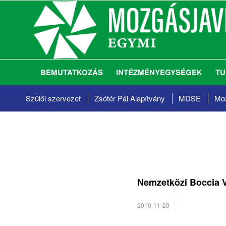
BEMUTATKOZÁS
INTÉZMÉNYEGYSÉGEK
TU
Szülői szervezet
Zsótér Pál Alapítvány
MDSE
Moz
Nemzetközi Boccia V
/
2019-11-20