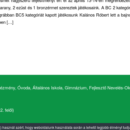
mét nagyszerű teljesítményt ért el az április 13-14-én megrendeze
arany, 2 ezüst és 1 bronzérmet szereztek játékosaink. A BC 2 kategó
rábban BC5 kategóriát kapott játékosunk Kalános Róbert lett a bajn
ben […]
zmény, Óvoda, Általános Iskola, Gimnázium, Fejlesztő Nevelés-Okt
. felől)
t) használ azért, hogy weboldalunk használata során a lehető legjobb élményt tudju