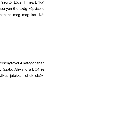
segítő: Lőczi Tímea Erika)
senyen 6 ország képviselte
ttették meg magukat. Két
versenyzővel 4 kategóriában
tek. Szabó Alexandra BC4 és
kus játékkal lettek elsők.