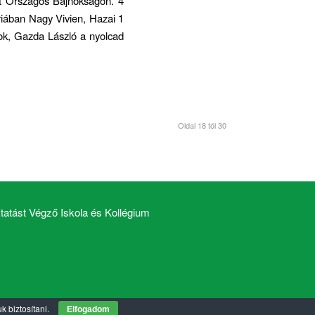
tt Országos Bajnokságon. 4
riában Nagy Vivien, Hazai 1
ok, Gazda László a nyolcad
Oldal 18 tól 30
atást Végző Iskola és Kollégium
k biztosítani.
Elfogadom