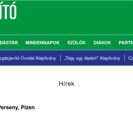
DÁSTÁR
MINDENNAPOK
SZÜLŐK
DIÁKOK
PART
gásjavító Óvodai Alapítvány
„Tégy egy lépést!”
Alapítvány
Cs
Hírek
erseny, Plzen