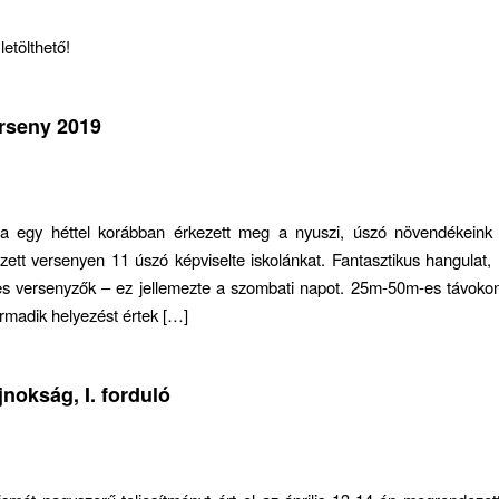
letölthető!
rseny 2019
ba egy héttel korábban érkezett meg a nyuszi, úszó növendékein
 versenyen 11 úszó képviselte iskolánkat. Fantasztikus hangulat, l
es versenyzők – ez jellemezte a szombati napot. 25m-50m-es távo
rmadik helyezést értek […]
nokság, I. forduló