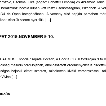
yzője, Csomós Julka (segítő: Schäffer Orsolya) és Abramov Dániel (
 nemzetközi boccia kupán vett részt Csehországban, Plzenben. A ver
4 és Open kategóriákban. A verseny első napján párosban mére
kben sikerült szettet nyerniük. […]
AT 2019.NOVEMBER 9-10.
cs Az MDSE boccia csapata Pécsen, a Boccia OB. II fordulóján 9 fő 
nokság második fordulójában, ahol összetett eredményeket is hirdet
gos bajnoki címet szerzett, mindketten kiváló versenyzéssel, takti
 Vivien […]
úszás