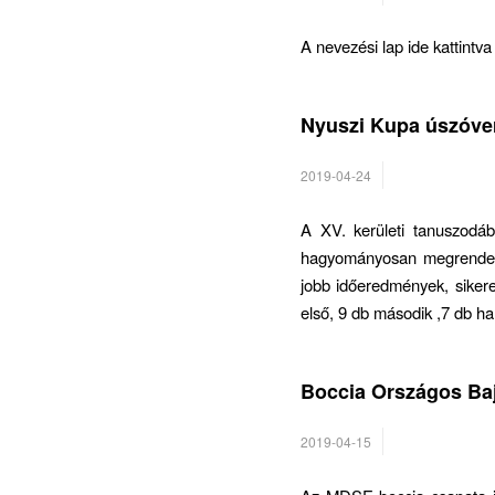
A nevezési lap ide kattintva 
Nyuszi Kupa úszóve
/
2019-04-24
A XV. kerületi tanuszodá
hagyományosan megrendezett
jobb időeredmények, siker
első, 9 db második ,7 db ha
Boccia Országos Baj
/
2019-04-15