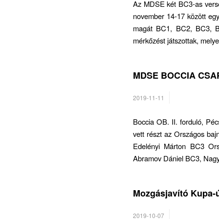
Az MDSE két BC3-as versen
november 14-17 között egy
magát BC1, BC2, BC3, BC
mérkőzést játszottak, melye
MDSE BOCCIA CSAP
/
2019-11-11
Boccia OB. II. forduló, Pé
vett részt az Országos baj
Edelényi Márton BC3 Orszá
Abramov Dániel BC3, Nagy
Mozgásjavító Kupa-
/
2019-10-07