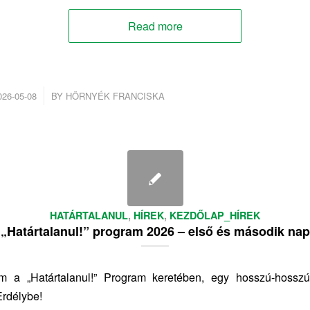
Read more
/
026-05-08
BY
HÖRNYÉK FRANCISKA
HATÁRTALANUL
,
HÍREK
,
KEZDŐLAP_HÍREK
„Határtalanul!” program 2026 – első és második nap
m a „Határtalanul!” Program keretében, egy hosszú-hossz
Erdélybe!