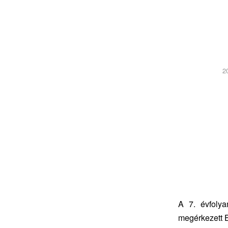
2
A 7. évfolya
megérkezett 