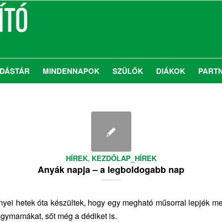
DÁSTÁR
MINDENNAPOK
SZÜLŐK
DIÁKOK
PART
HÍREK
,
KEZDŐLAP_HÍREK
Anyák napja – a legboldogabb nap
inyei hetek óta készültek, hogy egy megható műsorral lepjék m
gymamákat, sőt még a dédiket is.