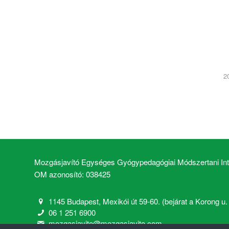
2
Mozgásjavító Egységes Gyógypedagógiai Módszertani Inté
OM azonosító: 038425
1145 Budapest, Mexikói út 59-60. (bejárat a Korong u. 2
06 1 251 6900
mozgasjavito@mozgasjavito.com