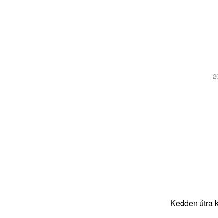
2
Kedden útra k