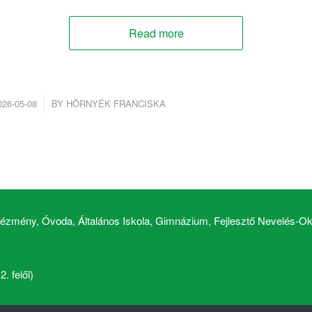
Read more
/
026-05-08
BY
HÖRNYÉK FRANCISKA
zmény, Óvoda, Általános Iskola, Gimnázium, Fejlesztő Nevelés-Okt
. felől)