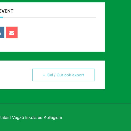
 EVENT
+ iCal / Outlook export
atást Végző Iskola és Kollégium