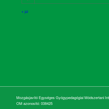
« júl
Mozgásjavító Egységes Gyógypedagógiai Módszertani Inté
OM azonosító: 038425