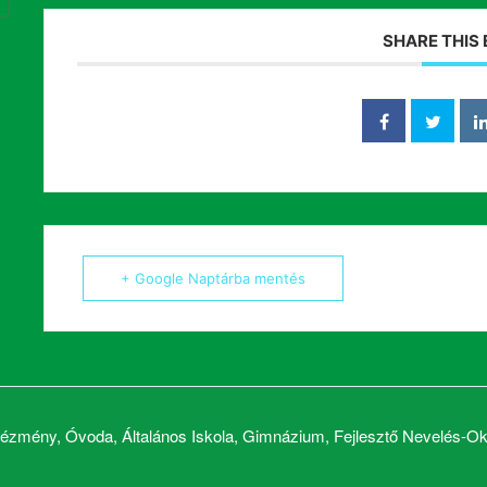
SHARE THIS
+ Google Naptárba mentés
zmény, Óvoda, Általános Iskola, Gimnázium, Fejlesztő Nevelés-Okt