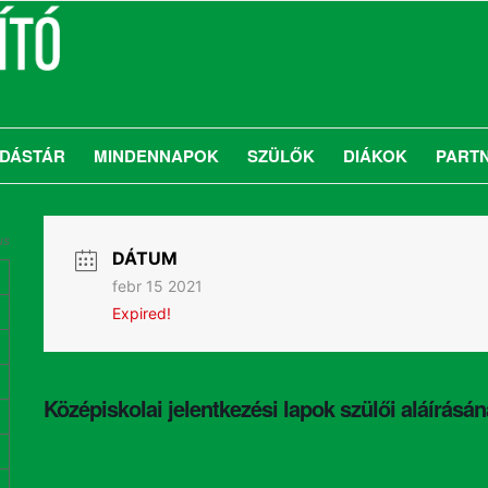
DÁSTÁR
MINDENNAPOK
SZÜLŐK
DIÁKOK
PART
us
DÁTUM
febr 15 2021
Expired!
Középiskolai jelentkezési lapok szülői aláírásán