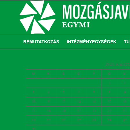
BEMUTATKOZÁS
INTÉZMÉNYEGYSÉGEK
TU
2026. auguszt
H
K
S
C
P
S
V
1
2
3
4
5
6
7
8
9
10
11
12
13
14
15
16
17
18
19
20
21
22
23
24
25
26
27
28
29
30
31