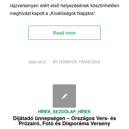
rajzversenyen elért első helyezésének köszönhetően
meghívást kapott a „Kiválóságok Napjára”.
Read more
/
2026-05-21
BY
HÖRNYÉK FRANCISKA
HÍREK
,
KEZDŐLAP_HÍREK
Díjátadó ünnepségen – Országos Vers- és
Prózaíró, Fotó és Diaporáma Verseny