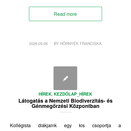
Read more
/
2026-05-06
BY
HÖRNYÉK FRANCISKA
HÍREK
,
KEZDŐLAP_HÍREK
Látogatás a Nemzeti Biodiverzitás- és
Génmegőrzési Központban
Kollégista diákjaink egy kis csoportja a