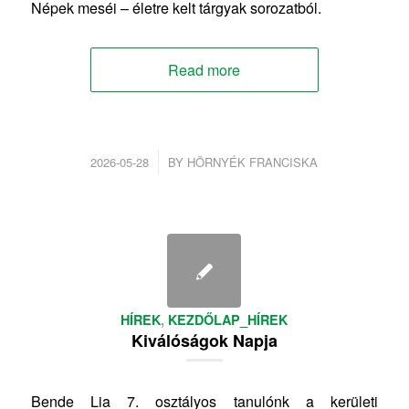
Népek meséi – életre kelt tárgyak sorozatból.
Read more
/
2026-05-28
BY
HÖRNYÉK FRANCISKA
HÍREK
,
KEZDŐLAP_HÍREK
Kiválóságok Napja
Bende Lia 7. osztályos tanulónk a kerületi