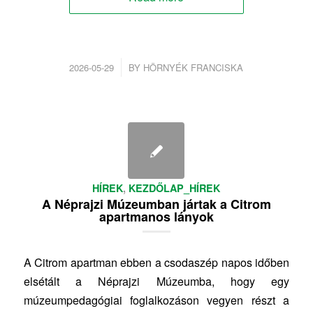
/
2026-05-29
BY
HÖRNYÉK FRANCISKA
HÍREK
,
KEZDŐLAP_HÍREK
A Néprajzi Múzeumban jártak a Citrom
apartmanos lányok
A Citrom apartman ebben a csodaszép napos időben
elsétált a Néprajzi Múzeumba, hogy egy
múzeumpedagógiai foglalkozáson vegyen részt a