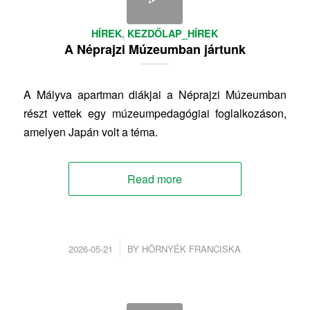
HÍREK
,
KEZDŐLAP_HÍREK
A Néprajzi Múzeumban jártunk
A Mályva apartman diákjai a Néprajzi Múzeumban
részt vettek egy múzeumpedagógiai foglalkozáson,
amelyen Japán volt a téma.
Read more
/
2026-05-21
BY
HÖRNYÉK FRANCISKA