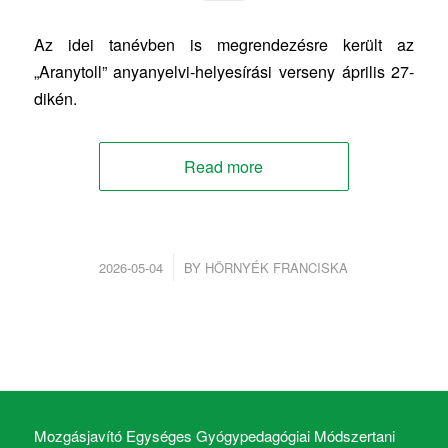
Az idei tanévben is megrendezésre került az
„Aranytoll” anyanyelvi-helyesírási verseny április 27-
dikén.
Read more
/
2026-05-04
BY
HÖRNYÉK FRANCISKA
Mozgásjavító Egységes Gyógypedagógiai Módszertani