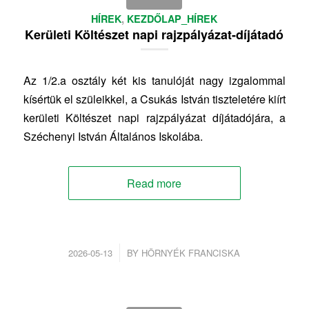
HÍREK
,
KEZDŐLAP_HÍREK
Kerületi Költészet napi rajzpályázat-díjátadó
Az 1/2.a osztály két kis tanulóját nagy izgalommal
kísértük el szüleikkel, a Csukás István tiszteletére kiírt
kerületi Költészet napi rajzpályázat díjátadójára, a
Széchenyi István Általános Iskolába.
Read more
/
2026-05-13
BY
HÖRNYÉK FRANCISKA