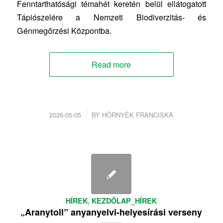
Fenntarthatósági témahét keretén belül ellátogatott
Tápiószelére a Nemzeti Biodiverzitás- és
Génmegőrzési Központba.
Read more
/
2026-05-05
BY
HÖRNYÉK FRANCISKA
HÍREK
,
KEZDŐLAP_HÍREK
„Aranytoll” anyanyelvi-helyesírási verseny