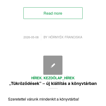
Read more
/
2026-05-08
BY
HÖRNYÉK FRANCISKA
HÍREK
,
KEZDŐLAP_HÍREK
„Tükröződések” – új kiállítás a könyvtárban
Szeretettel várunk mindenkit a könyvtárba!