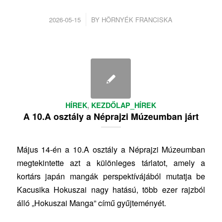
/
2026-05-15
BY
HÖRNYÉK FRANCISKA
HÍREK
,
KEZDŐLAP_HÍREK
A 10.A osztály a Néprajzi Múzeumban járt
Május 14-én a 10.A osztály a Néprajzi Múzeumban
megtekintette azt a különleges tárlatot, amely a
kortárs japán mangák perspektívájából mutatja be
Kacusika Hokuszai nagy hatású, több ezer rajzból
álló „Hokuszai Manga” című gyűjteményét.