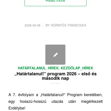
Read more
/
2026-05-08
BY
HÖRNYÉK FRANCISKA
HATÁRTALANUL
,
HÍREK
,
KEZDŐLAP_HÍREK
„Határtalanul!” program 2026 – első és
második nap
A 7. évfolyam a „Határtalanul!” Program keretében,
egy hosszú-hosszú utazás után megérkezett
Erdélybe!