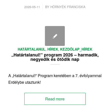
/
2026-05-11
BY
HÖRNYÉK FRANCISKA
HATÁRTALANUL
,
HÍREK
,
KEZDŐLAP_HÍREK
„Határtalanul!” program 2026 – harmadik,
negyedik és ötödik nap
A „Határtalanul!” Program keretében a 7. évfolyammal
Erdélybe utaztunk!
Read more