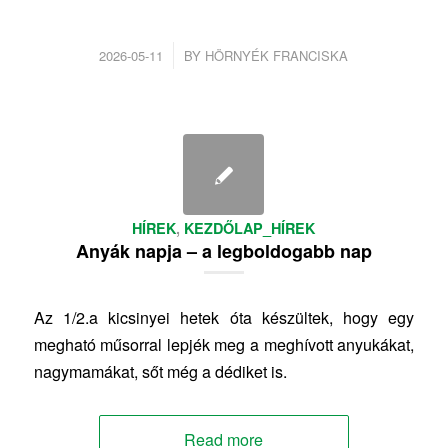
/
2026-05-11
BY
HÖRNYÉK FRANCISKA
HÍREK
,
KEZDŐLAP_HÍREK
Anyák napja – a legboldogabb nap
Az 1/2.a kicsinyei hetek óta készültek, hogy egy
megható műsorral lepjék meg a meghívott anyukákat,
nagymamákat, sőt még a dédiket is.
Read more