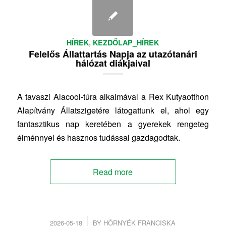
HÍREK
,
KEZDŐLAP_HÍREK
Felelős Állattartás Napja az utazótanári
hálózat diákjaival
A tavaszi Alacool-túra alkalmával a Rex Kutyaotthon
Alapítvány Állatszigetére látogattunk el, ahol egy
fantasztikus nap keretében a gyerekek rengeteg
élménnyel és hasznos tudással gazdagodtak.
Read more
/
2026-05-18
BY
HÖRNYÉK FRANCISKA