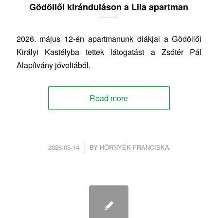
Gödöllői kiránduláson a Lila apartman
2026. május 12-én apartmanunk diákjai a Gödöllői
Királyi Kastélyba tettek látogatást a Zsótér Pál
Alapítvány jóvoltából.
Read more
/
2026-05-14
BY
HÖRNYÉK FRANCISKA