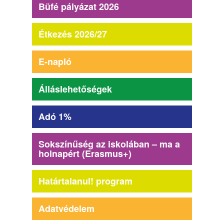
Büfé pályázat 2026
Étkezés 2026/27
E-napló
Álláslehetőségek
Adó 1%
Sokszínűség az iskolában – ma a
holnapért (Erasmus+)
Határtalanul! program
Adatvédelem