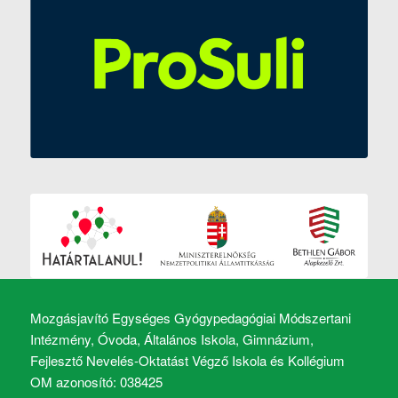
Mozgásjavító Egységes Gyógypedagógiai Módszertani
Intézmény, Óvoda, Általános Iskola, Gimnázium,
Fejlesztő Nevelés-Oktatást Végző Iskola és Kollégium
OM azonosító: 038425