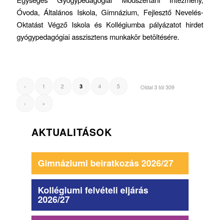
Óvoda, Általános Iskola, Gimnázium, Fejlesztő Nevelés-
Oktatást Végző Iskola és Kollégiumba pályázatot hirdet
gyógypedagógiai asszisztens munkakör betöltésére.
‹
1
2
4
5
3
Oldal 3 tól 309
›
»
AKTUALITÁSOK
Gimnáziumi beiratkozás 2026/27
Kollégiumi felvételi eljárás
2026/27