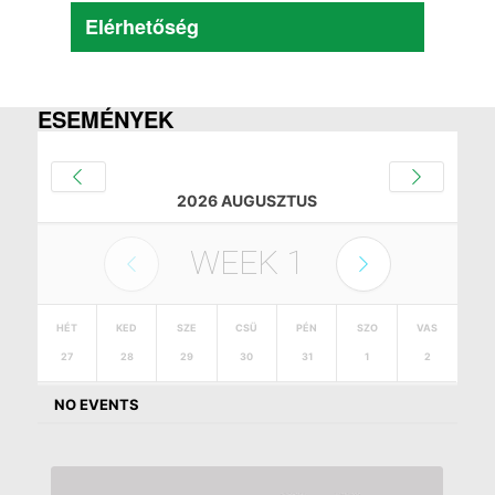
Elérhetőség
ESEMÉNYEK
2026 AUGUSZTUS
WEEK
1
HÉT
KED
SZE
CSÜ
PÉN
SZO
VAS
27
28
29
30
31
1
2
NO EVENTS