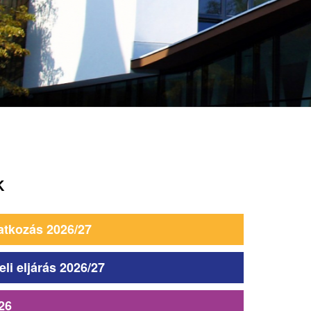
K
atkozás 2026/27
eli eljárás 2026/27
26