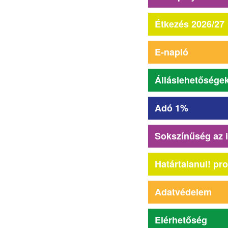
Étkezés 2026/27
E-napló
Álláslehetősége
Adó 1%
Sokszínűség az 
Határtalanul! pr
Adatvédelem
Elérhetőség