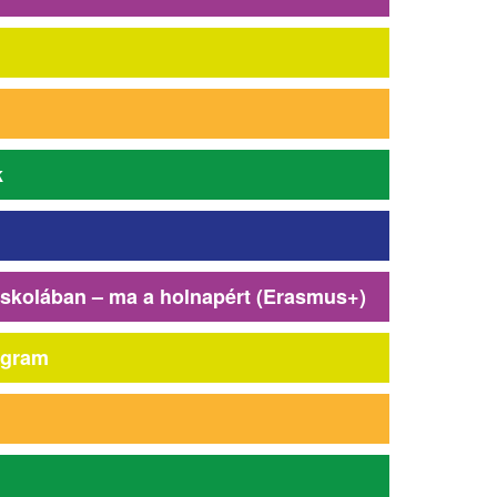
k
iskolában – ma a holnapért (Erasmus+)
ogram