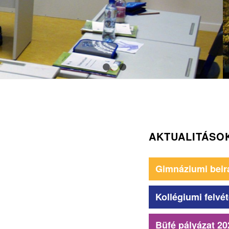
1
2
3
AKTUALITÁSO
Gimnáziumi beir
Kollégiumi felvét
Büfé pályázat 20