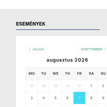
ESEMÉNYEK
JÚLIUS
SZEPTEMBER
augusztus 2026
MO
TU
WE
TH
FR
SA
SU
27
28
29
30
31
1
2
3
4
5
6
7
8
9