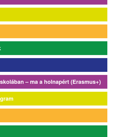
k
iskolában – ma a holnapért (Erasmus+)
ogram