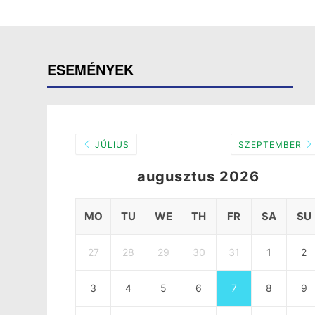
ESEMÉNYEK
JÚLIUS
SZEPTEMBER
augusztus 2026
MO
TU
WE
TH
FR
SA
SU
27
28
29
30
31
1
2
3
4
5
6
7
8
9