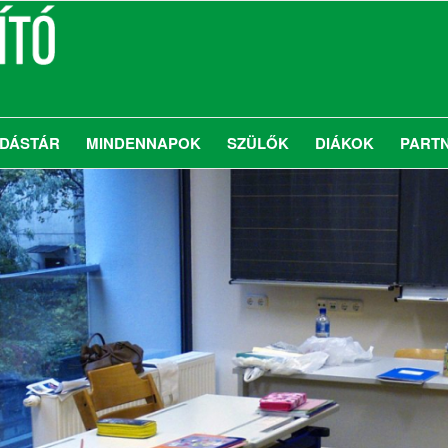
DÁSTÁR
MINDENNAPOK
SZÜLŐK
DIÁKOK
PART