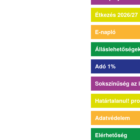
Étkezés 2026/27
E-napló
Álláslehetősége
Adó 1%
Sokszínűség az 
Határtalanul! pr
Adatvédelem
Elérhetőség