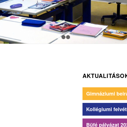
1
2
3
AKTUALITÁSO
Gimnáziumi beir
Kollégiumi felvét
Büfé pályázat 20