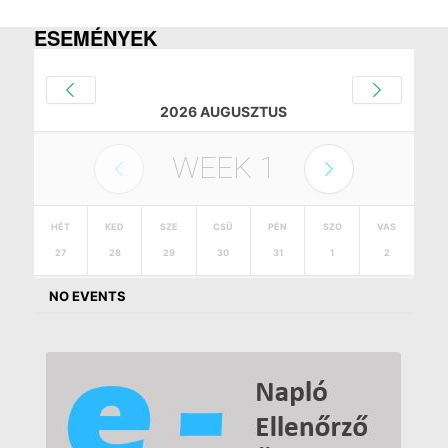
ESEMÉNYEK
2026 AUGUSZTUS
WEEK
1
HÉT
KED
SZE
CSÜ
PÉN
SZO
VAS
27
28
29
30
31
1
2
NO EVENTS