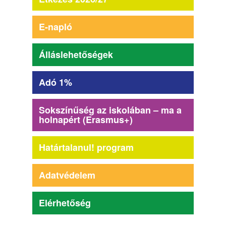
E-napló
Álláslehetőségek
Adó 1%
Sokszínűség az iskolában – ma a
holnapért (Erasmus+)
Határtalanul! program
Adatvédelem
Elérhetőség