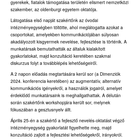
gyerekek, fiatalok támogatása területén elismert nemzetközi
szakember, az oldenburgi egyetem oktatója.
Látogatása első napját szakértőnk az óvodai
intézményegységben töltötte, ahol meglátogatta azokat a
csoportokat, amelyekben kommunikációjában súlyosan
akadályozott kisgyermek nevelése, fejlesztése is történik. A
munkatársak bemutathatták az általuk kialakított
gyakorlatokat, majd konzultáció keretében szakmai
diskurzus folyt a továbblépés lehetőségeiről.
A 2 napon előadás megtartására kerül sor (a Dimenziók
2024. konferencia keretében) az augmentatív, alternatív
kommunikációs igényekről, a használók jogairól, amelyet
érdeklődő munkatársaink is meghallgathattak. A délután
során szakértőnk workshopjára került sor, melynek
fókuszában a gesztusnyelv állt.
Április 25-én a szakértő a fejlesztő nevelés-oktatást végző
intézményegység gyakorlatát figyelhette meg, majd
konzultáció zajlott a fejlesztési lehetőségekről, irányokról.