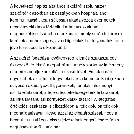
A következő nap az általános iskoláról szólt, hiszen
szakértőnk azokban az osztályokban hospitált, ahol
kommunikációjukban súlyosan akadályozott gyermekek
nevelése-oktatása történik. Tartalmas szakmai
megbeszéléssel zárult a munkanap, amely során feltárásra
kerültek a nehézségek, az eddig kialakított folyamatok, és a
jövő tervezése is elkezdődött.
A szakértő fogadása tevékenység jelenléti szakasza egy
összegző, értékelő nappal zárult, amely során az intézmény
menedzsmentje konzultált a szakértővel. Ennek során
egyeztettek az értelmi fogyatékos és a kommunikációjukban
súlyosan akadályozott gyermekek, tanulók intézményi
szintű ellátásáról, a fejlesztés lehetőségeinek feltárásáról,
az inkluzív tanulási környezet kialakításáról. A látogatás
értékelési szakasza is elkezdődött a reflexiók, önreflexiók
meghallgatásával, illetve azzal az elhatározással, hogy a
bevont munkatársak visszajelzéseinek begyűjtésére űrlap
segítésével kerül majd sor.