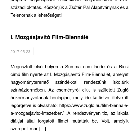
századi oktatás. Köszönjük a Zsótér Pál Alapítványnak és a
Telenornak a lehetőséget!
I. Mozgásjavító Film-Biennálé
2017-05-23
Megosztott első helyen a Summa cum laude és a Ricsi
című film nyerte az I. Mozgásjavító Film-Biennálét, amelyet
hagyományteremtő szándékkal rendeztünk iskolánk
színháztermében. Az eseményről cikk is született Zugló
önkormányzatának honlapján, mely ide kattintva illetve itt
legörgetve is olvasható: https://www.zuglo.hu/film-biennale-
a-mozgasjavito-intezetben/ „A rendezvényen tíz, az iskola
diákjai által forgatott filmet mutattak be. Volt, amelyik
szerepelt már […]