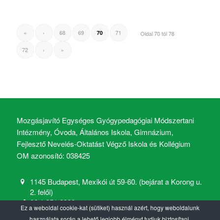
«
‹
68
69
71
70
Oldal 70 tól 78
72
›
»
Mozgásjavító Egységes Gyógypedagógiai Módszertani
Intézmény, Óvoda, Általános Iskola, Gimnázium,
Fejlesztő Nevelés-Oktatást Végző Iskola és Kollégium
OM azonosító: 038425
1145 Budapest, Mexikói út 59-60. (bejárat a Korong u.
2. felől)
06 1 251 6900
Ez a weboldal cookie-kat (sütiket) használ azért, hogy weboldalunk
mozgasjavito@mozgasjavito.com
használata során a lehető legjobb élményt tudjuk biztosítani.