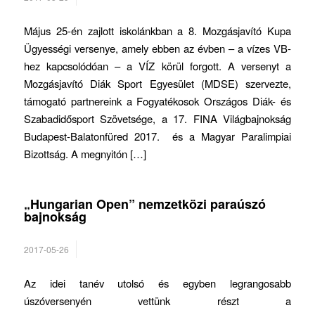
Május 25-én zajlott iskolánkban a 8. Mozgásjavító Kupa
Ügyességi versenye, amely ebben az évben – a vízes VB-
hez kapcsolódóan – a VÍZ körül forgott. A versenyt a
Mozgásjavító Diák Sport Egyesület (MDSE) szervezte,
támogató partnereink a Fogyatékosok Országos Diák- és
Szabadidősport Szövetsége, a 17. FINA Világbajnokság
Budapest-Balatonfüred 2017. és a Magyar Paralimpiai
Bizottság. A megnyitón […]
„Hungarian Open” nemzetközi paraúszó
bajnokság
2017-05-26
Az idei tanév utolsó és egyben legrangosabb
úszóversenyén vettünk részt a