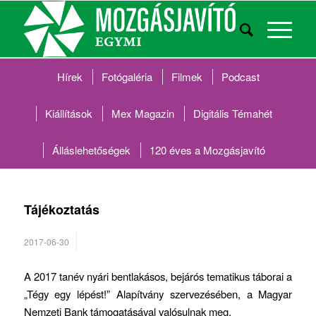
Hírek
Fotógaléria
Filmek
Podcast
Kiállítások
Mex Magazin
Digitális Témahét
Álláslehetőségek
120 éves a Mozgásjavító
Tájékoztatás
2017-06-30
A 2017 tanév nyári bentlakásos, bejárós tematikus táborai a
„Tégy egy lépést!” Alapítvány szervezésében, a Magyar
Nemzeti Bank támogatásával valósulnak meg.