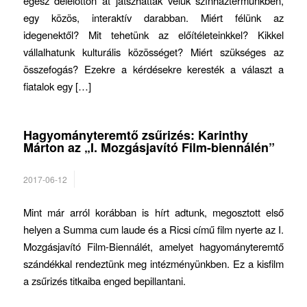
egész délelőttön át játszhattak velük színháztermünkben,
egy közös, interaktív darabban. Miért félünk az
idegenektől? Mit tehetünk az előítéleteinkkel? Kikkel
vállalhatunk kulturális közösséget? Miért szükséges az
összefogás? Ezekre a kérdésekre keresték a választ a
fiatalok egy […]
Hagyományteremtő zsűrizés: Karinthy
Márton az „I. Mozgásjavító Film-biennálén”
2017-06-12
Mint már arról korábban is hírt adtunk, megosztott első
helyen a Summa cum laude és a Ricsi című film nyerte az I.
Mozgásjavító Film-Biennálét, amelyet hagyományteremtő
szándékkal rendeztünk meg intézményünkben. Ez a kisfilm
a zsűrizés titkaiba enged bepillantani.