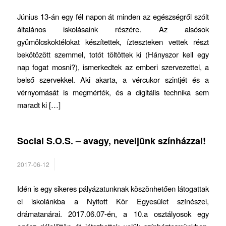
Június 13-án egy fél napon át minden az egészségről szólt
általános iskolásaink részére. Az alsósok
gyümölcskoktélokat készítettek, ízteszteken vettek részt
bekötözött szemmel, totót töltöttek ki (Hányszor kell egy
nap fogat mosni?), ismerkedtek az emberi szervezettel, a
belső szervekkel. Aki akarta, a vércukor szintjét és a
vérnyomását is megmérték, és a digitális technika sem
maradt ki […]
Social S.O.S. – avagy, neveljünk színházzal!
2017-06-12
Idén is egy sikeres pályázatunknak köszönhetően látogattak
el iskolánkba a Nyitott Kör Egyesület színészei,
drámatanárai. 2017.06.07-én, a 10.a osztályosok egy