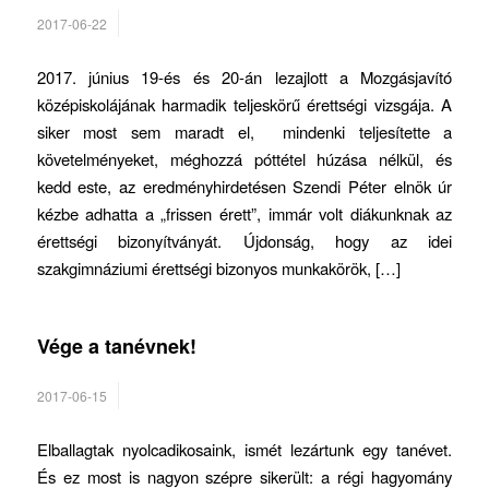
2017-06-22
2017. június 19-és és 20-án lezajlott a Mozgásjavító
középiskolájának harmadik teljeskörű érettségi vizsgája. A
siker most sem maradt el, mindenki teljesítette a
követelményeket, méghozzá póttétel húzása nélkül, és
kedd este, az eredményhirdetésen Szendi Péter elnök úr
kézbe adhatta a „frissen érett”, immár volt diákunknak az
érettségi bizonyítványát. Újdonság, hogy az idei
szakgimnáziumi érettségi bizonyos munkakörök, […]
Vége a tanévnek!
2017-06-15
Elballagtak nyolcadikosaink, ismét lezártunk egy tanévet.
És ez most is nagyon szépre sikerült: a régi hagyomány