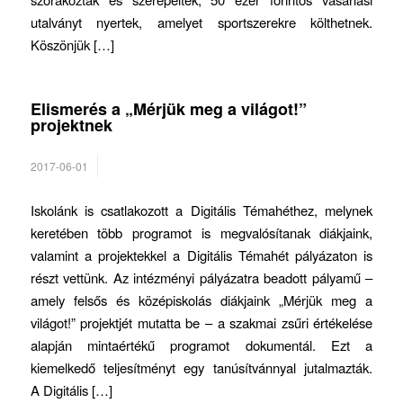
utalványt nyertek, amelyet sportszerekre költhetnek.
Köszönjük […]
Elismerés a „Mérjük meg a világot!”
projektnek
2017-06-01
Iskolánk is csatlakozott a Digitális Témahéthez, melynek
keretében több programot is megvalósítanak diákjaink,
valamint a projektekkel a Digitális Témahét pályázaton is
részt vettünk. Az intézményi pályázatra beadott pályamű –
amely felsős és középiskolás diákjaink „Mérjük meg a
világot!” projektjét mutatta be – a szakmai zsűri értékelése
alapján mintaértékű programot dokumentál. Ezt a
kiemelkedő teljesítményt egy tanúsítvánnyal jutalmazták.
A Digitális […]