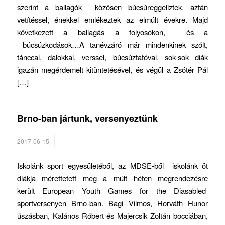
szerint a ballagók közösen búcsúreggeliztek, aztán
vetítéssel, énekkel emlékeztek az elmúlt évekre. Majd
következett a ballagás a folyosókon, és a
búcsúzkodások…A tanévzáró már mindenkinek szólt,
tánccal, dalokkal, verssel, búcsúztatóval, sok-sok diák
igazán megérdemelt kitüntetésével, és végül a Zsótér Pál
[…]
Brno-ban jártunk, versenyeztünk
2017-06-15
Iskolánk sport egyesületéből, az MDSE-ből iskolánk öt
diákja mérettetett meg a múlt héten megrendezésre
került European Youth Games for the Diasabled
sportversenyen Brno-ban. Bagi Vilmos, Horváth Hunor
úszásban, Kalános Róbert és Majercsik Zoltán bocciában,