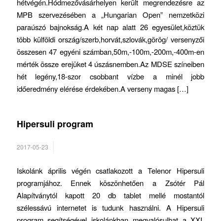
hétvégén.Hódmezővásárhelyen került megrendezésre az
MPB szervezésében a „Hungarian Open” nemzetközi
paraúszó bajnokság.A két nap alatt 26 egyesület,köztük
több külföldi ország/szerb,horvát,szlovák,görög/ versenyzői
összesen 47 egyéni számban,50m,-100m,-200m,-400m-en
mérték össze erejüket 4 úszásnemben.Az MDSE színeiben
hét legény,18-szor csobbant vízbe a minél jobb
időeredmény elérése érdekében.A verseny magas […]
Hipersuli program
2017-05-23
Iskolánk április végén csatlakozott a Telenor Hipersuli
programjához. Ennek köszönhetően a Zsótér Pál
Alapítványtól kapott 20 db tablet mellé mostantól
szélessávú internetet is tudunk használni. A Hipersuli
program segítségével iskolánkban megvalósulhat a XXI.