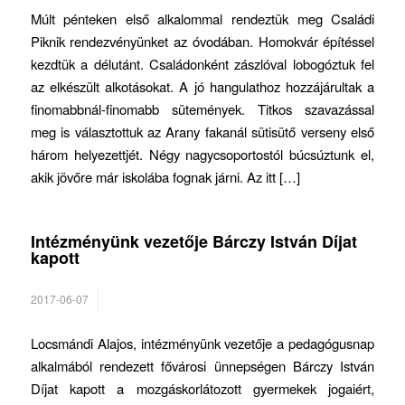
Múlt pénteken első alkalommal rendeztük meg Családi
Piknik rendezvényünket az óvodában. Homokvár építéssel
kezdtük a délutánt. Családonként zászlóval lobogóztuk fel
az elkészült alkotásokat. A jó hangulathoz hozzájárultak a
finomabbnál-finomabb sütemények. Titkos szavazással
meg is választottuk az Arany fakanál sütisütő verseny első
három helyezettjét. Négy nagycsoportostól búcsúztunk el,
akik jövőre már iskolába fognak járni. Az itt […]
Intézményünk vezetője Bárczy István Díjat
kapott
2017-06-07
Locsmándi Alajos, intézményünk vezetője a pedagógusnap
alkalmából rendezett fővárosi ünnepségen Bárczy István
Díjat kapott a mozgáskorlátozott gyermekek jogaiért,