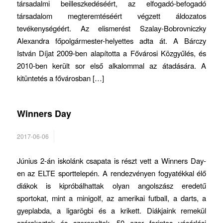
társadalmi beilleszkedéséért, az elfogadó-befogadó
társadalom megteremtéséért végzett áldozatos
tevékenységéért. Az elismerést Szalay-Bobrovniczky
Alexandra főpolgármester-helyettes adta át. A Bárczy
István Díjat 2009-ben alapította a Fővárosi Közgyűlés, és
2010-ben került sor első alkalommal az átadására. A
kitüntetés a fővárosban […]
Winners Day
2017-06-06
Június 2-án iskolánk csapata is részt vett a Winners Day-
en az ELTE sporttelepén. A rendezvényen fogyatékkal élő
diákok is kipróbálhattak olyan angolszász eredetű
sportokat, mint a minigolf, az amerikai futball, a darts, a
gyeplabda, a ligarögbi és a krikett. Diákjaink remekül
szórakoztak és szerepeltek, 50 ezer forintos vásárlási