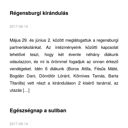
Régensburgi kirándulás
2017-06-14
Május 29. és június 2. között meglátogattuk a regensburgi
partneriskolánkat. Az intézményeink közötti kapcsolat
lehetővé teszi, hogy két évente néhány diákunk
odautazzon, és mi is örömmel fogadjuk az onnan érkező
vendégeket. Idén 6 diákunk (Boros Attila, Fésűs Máté,
Bogdán Dani, Dömötör Lóránt, Kőmíves Tamás, Barta
Titanilla) vett részt a kiránduláson 2 kísérő tanárral, az
utazás […]
Egészségnap a suliban
2017-06-14