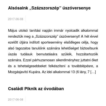
Alsósaink „Százszorszép” úszóversenye
2017-06-08
Május utolsó tanítási napján immár nyolcadik alkalommal
rendeztük meg a „Százszorszép” úszóversenyt! A hét évvel
ezelőtt útjára indított sportesemény elsődleges célja, hogy
alsó tagozatos tanulóink számára lehetőséget biztosítsunk
úszás tudásuk bemutatására szüleik, hozzátartozóik
számára. Ezzel párhuzamosan sikerélményhez juttatni őket
és a tehetségesebbeket felkészíteni a továbblépésre, a
Mozgásjavító Kupára. Az idei alkalommal 13 (6 lány, 7 […]
Családi Piknik az óvodában
2017-06-08