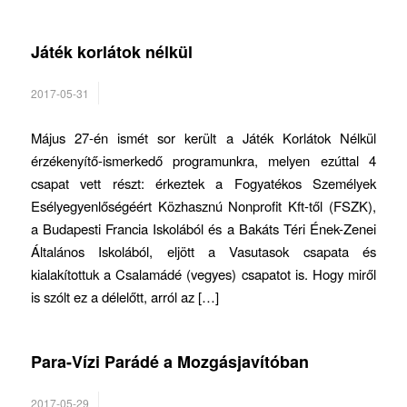
Játék korlátok nélkül
2017-05-31
Május 27-én ismét sor került a Játék Korlátok Nélkül
érzékenyítő-ismerkedő programunkra, melyen ezúttal 4
csapat vett részt: érkeztek a Fogyatékos Személyek
Esélyegyenlőségéért Közhasznú Nonprofit Kft-től (FSZK),
a Budapesti Francia Iskolából és a Bakáts Téri Ének-Zenei
Általános Iskolából, eljött a Vasutasok csapata és
kialakítottuk a Csalamádé (vegyes) csapatot is. Hogy miről
is szólt ez a délelőtt, arról az […]
Para-Vízi Parádé a Mozgásjavítóban
2017-05-29