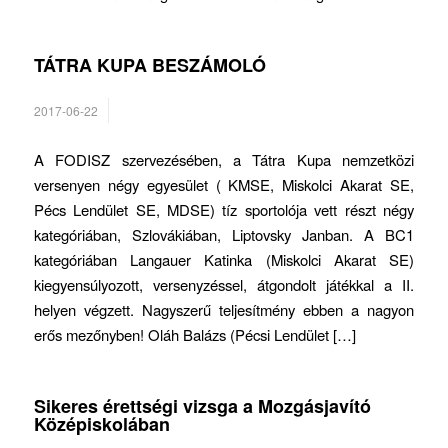
TÁTRA KUPA BESZÁMOLÓ
2017-06-22
A FODISZ szervezésében, a Tátra Kupa nemzetközi
versenyen négy egyesület ( KMSE, Miskolci Akarat SE,
Pécs Lendület SE, MDSE) tíz sportolója vett részt négy
kategóriában, Szlovákiában, Liptovsky Janban. A BC1
kategóriában Langauer Katinka (Miskolci Akarat SE)
kiegyensúlyozott, versenyzéssel, átgondolt játékkal a II.
helyen végzett. Nagyszerű teljesítmény ebben a nagyon
erős mezőnyben! Oláh Balázs (Pécsi Lendület […]
Sikeres érettségi vizsga a Mozgásjavító
Középiskolában