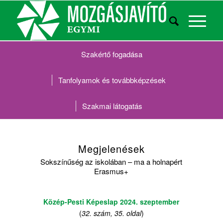
Szakértő fogadása
Tanfolyamok és továbbképzések
Szakmai látogatás
Megjelenések
Sokszínűség az iskolában – ma a holnapért
Erasmus+
Közép-Pesti Képeslap 2024. szeptember
(
32. szám, 35. oldal
)